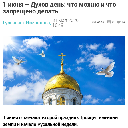
1 июня – Духов день: что можно и что
запрещено делать
31 мая 2026 -
Гульчечек Измайлова,
4665
0
14
16:49
1 июня отмечают второй праздник Троицы, именины
земли и начало Русальной недели.