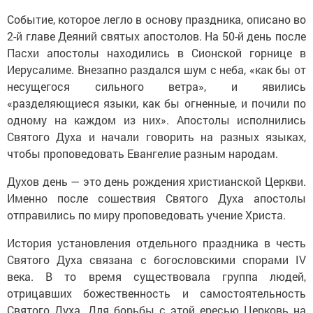
Событие, которое легло в основу праздника, описано во
2-й главе Деяний святых апостолов. На 50-й день после
Пасхи апостолы находились в Сионской горнице в
Иерусалиме. Внезапно раздался шум с неба, «как бы от
несущегося сильного ветра», и явились
«разделяющиеся языки, как бы огненные, и почили по
одному на каждом из них». Апостолы исполнились
Святого Духа и начали говорить на разных языках,
чтобы проповедовать Евангелие разным народам.
Духов день — это день рождения христианской Церкви.
Именно после сошествия Святого Духа апостолы
отправились по миру проповедовать учение Христа.
История установления отдельного праздника в честь
Святого Духа связана с богословскими спорами IV
века. В то время существовала группа людей,
отрицавших божественность и самостоятельность
Святого Духа. Для борьбы с этой ересью Церковь на