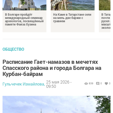
В Болгаре пройдёт
На Каме в Татарстане сели
В Татар
международный семинар
на мель две баржи с
почти 4
археологов, посвящённый
гравием
русел р
памяти Фаяза Хузина
масшта
экологи
ОБЩЕСТВО
Расписание Гает-намазов в мечетях
Спасского района и города Болгара на
Курбан-байрам
25 мая 2026 -
Гульчечек Измайлова,
839
0
0
09:50