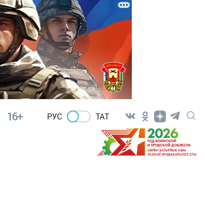
16+
РУС
ТАТ