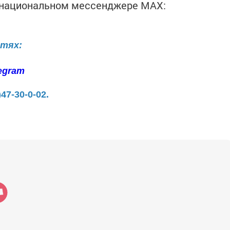
в национальном мессенджере MАХ:
етях:
egram
)47-30-0-02.