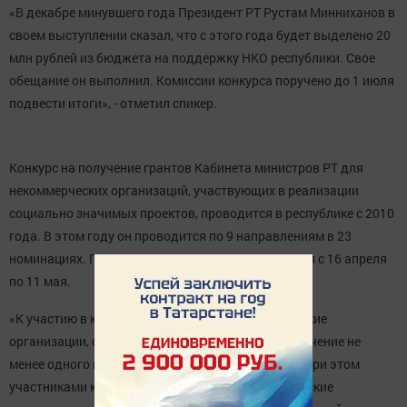
«В декабре минувшего года Президент РТ Рустам Минниханов в
своем выступлении сказал, что с этого года будет выделено 20
млн рублей из бюджета на поддержку НКО республики. Свое
обещание он выполнил. Комиссии конкурса поручено до 1 июля
подвести итоги», - отметил спикер.
Конкурс на получение грантов Кабинета министров РТ для
некоммерческих организаций, участвующих в реализации
социально значимых проектов, проводится в республике с 2010
года. В этом году он проводится по 9 направлениям в 23
номинациях. Проекты от участников принимаются с 16 апреля
по 11 мая.
«К участию в конкурсе допускаются некоммерческие
организации, осуществляющие деятельность в течение не
менее одного года до дня объявления конкурса. При этом
участниками конкурса не могут быть некоммерческие