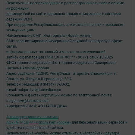
Перепечатка, воспроизведение и распространение в любом объеме
информации,
размещенной на сайте, возможна только с письменного согласия
редакций СМИ.
При поддержке Республиканского агентства по печати и массовым
коммуникациям.
Наименование СМИ: Яна тормыш (Новая жизнь)
СМИ зарегистрировано Федеральной службой по надзору в сфере
связи,
информационных технологий и массовых коммуникаций
запись о регистрации СМИ ЭЛ № ФС 77 - 90171 от 07.10.2025
ФИО главного редактора: И.о. главного редактора Самородова
Наталья Александровна
Адрес редакции: 422840, Республика Татарстан, Спасский р-н, г.
Болгар, ул. Хирурга Шеронова, д. 23 А
Телефон редакции: 8 (84347) 3-00-02.
e-mail: bolgar_live@tatmedia.com
Сообщить о фактах коррупции можно по электронной почте:
bolgar_live@tatmedia.com
Учредитель СМИ: АО «ТАТМЕДИА»
Антикоррупционная политика
АО «ТАТМЕДИА» использует «cookie»
для персонализации сервисов и
удобства пользователей сайтом.
Использование «cookie» можно отменить в настройках браузера.