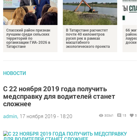
Спасский район признан
В Татарстане расчистят
66 жите
лучшим среди сельских
почти 40 километров
района 
территорий по
русел рек в рамках
лауреат
организации ГИА-2026 в
масштабного
доски п
Татарстане
экологического проекта
НОВОСТИ
С 22 ноября 2019 года получить
медсправку для водителей станет
сложнее
admin,
17 ноября 2019 - 18:20
30341
15
5