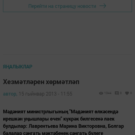
Перейти на страницу новости
ЯҢАЛЫКЛАР
Хезмәтләрен хөрмәтләп
автор,
15 гыйнвар 2013 - 11:55
1344
0
0
Мәдәният министрлыгының "Мәдәният өлкәсендә
ирешкән уңышлары өчен" күкрәк билгесенә лаек
булдылар: Лаврентьева Марина Викторовна, Болгар
балалар сәнгать мәктәбенең сәнгать бүлеге