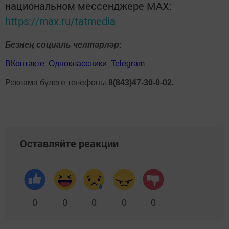
национальном мессенджере MАХ:
https://max.ru/tatmedia
Безнең социаль челтәрләр:
ВКонтакте
Одноклассники
Telegram
Реклама бүлеге телефоны
8(843)47-30-0-02.
Оставляйте реакции
0
0
0
0
0