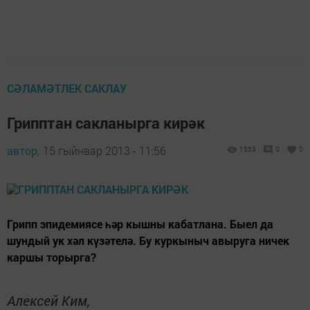
СӘЛАМӘТЛЕК САКЛАУ
Грипптан сакланырга кирәк
автор,
15 гыйнвар 2013 - 11:56
1553
0
0
Грипп эпидемиясе һәр кышны кабатлана. Быел да
шундый ук хәл күзәтелә. Бу куркыныч авыруга ничек
каршы торырга?
Алексей Ким,