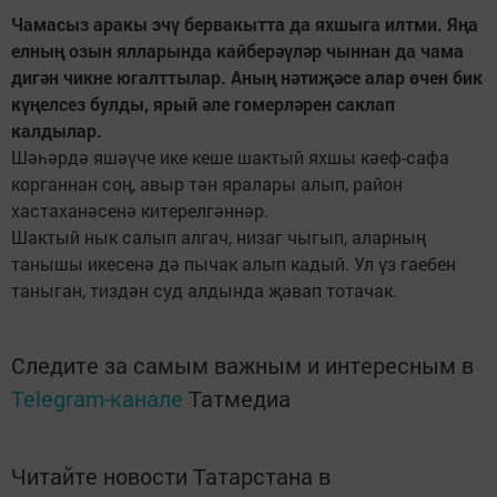
Чамасыз аракы эчү бервакытта да яхшыга илтми. Яңа
елның озын ялларында кайберәүләр чыннан да чама
дигән чикне югалттылар. Аның нәтиҗәсе алар өчен бик
күңелсез булды, ярый әле гомерләрен саклап
калдылар.
Шәһәрдә яшәүче ике кеше шактый яхшы кәеф-сафа
корганнан соң, авыр тән яралары алып, район
хастаханәсенә китерелгәннәр.
Шактый нык салып алгач, низаг чыгып, аларның
танышы икесенә дә пычак алып кадый. Ул үз гаебен
таныган, тиздән суд алдында җавап тотачак.
Следите за самым важным и интересным в
Telegram-канале
Татмедиа
Читайте новости Татарстана в