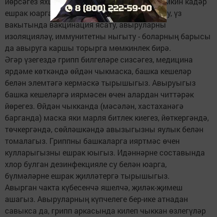
йөрсәгез яхшырак була. Кулларыгызны мөмкин кадәр
ешрак юарга тырышыгыз. Тиешенчә туклану, үз
вакытында вакцинация ясату, авыруларны
изоляцияләү, иммунитетны ныгыту - боларның барысы
да авыруга каршы торырга мөмкинлек бирә.
Әгәр үзегездә грипп билгеләре сизсәгез, медицина
ярдәме көткәндә өйдән чыкмаска, башка кешеләр
белән элемтәгә кермәскә тырышыгыз. Авыруыгыз
башка кешеләргә иярмәсен өчен алардан читтәрәк
йөрегез. Өйдән чыкканда (мәсәлән, хастаханәгә
барганда) маска яки марля битлек киегез, йөткергәндә,
төчкергәндә, сөйләшкәндә авызыгызны яулык белән
томалагыз. Гриппны башкаларга ияртмәс өчен
кулларыгызны ешрак юыгыз. Идәннәрне составында
хлор булган дезинфекцияле су белән юарга,
бүлмәләрне ешрак җилләтергә тырышыгыз.
Авырган чакта күбесенчә яшелчә, җиләк-җимеш
ашагыз. Авыруларның күпчелеге бер-ике атнадан
савыкса да, грипп аркасында килеп чыккан өзлегүләр