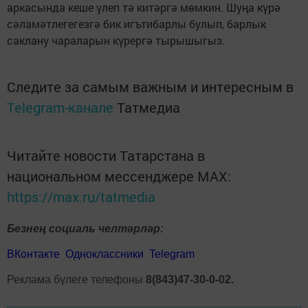
аркасында кеше үлеп тә китәргә мөмкин. Шуңа күрә
сәламәтлегегезгә бик игътибарлы булып, барлык
саклану чараларын күрергә тырышыгыз.
Следите за самым важным и интересным в
Telegram-канале
Татмедиа
Читайте новости Татарстана в
национальном мессенджере MАХ:
https://max.ru/tatmedia
Безнең социаль челтәрләр:
ВКонтакте
Одноклассники
Telegram
Реклама бүлеге телефоны
8(843)47-30-0-02.