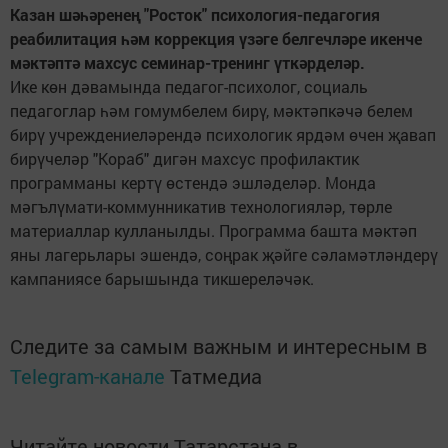
Казан шәһәренең "Росток" психология-педагогия
реабилитация һәм коррекция үзәге белгечләре икенче
мәктәптә махсус семинар-тренинг үткәрделәр.
Ике көн дәвамында педагог-психолог, социаль
педагоглар һәм гомумбелем бирү, мәктәпкәчә белем
бирү учреждениеләрендә психологик ярдәм өчен җавап
бирүчеләр "Кораб" дигән махсус профилактик
программаны кертү өстендә эшләделәр. Монда
мәгълүмати-коммунникатив технологияләр, төрле
материаллар кулланылды. Программа башта мәктәп
яны лагерьлары эшендә, соңрак җәйге сәламәтләндерү
кампаниясе барышында тикшереләчәк.
Следите за самым важным и интересным в
Telegram-канале
Татмедиа
Читайте новости Татарстана в