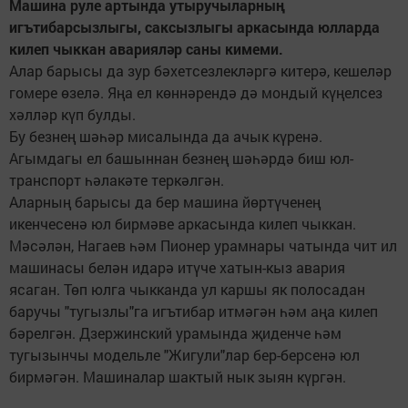
Машина руле артында утыручыларның
игътибарсызлыгы, саксызлыгы аркасында юлларда
килеп чыккан аварияләр саны кимеми.
Алар барысы да зур бәхетсезлекләргә китерә, кешеләр
гомере өзелә. Яңа ел көннәрендә дә мондый күңелсез
хәлләр күп булды.
Бу безнең шәһәр мисалында да ачык күренә.
Агымдагы ел башыннан безнең шәһәрдә биш юл-
транспорт һәлакәте теркәлгән.
Аларның барысы да бер машина йөртүченең
икенчесенә юл бирмәве аркасында килеп чыккан.
Мәсәлән, Нагаев һәм Пионер урамнары чатында чит ил
машинасы белән идарә итүче хатын-кыз авария
ясаган. Төп юлга чыкканда ул каршы як полосадан
баручы "тугызлы"га игътибар итмәгән һәм аңа килеп
бәрелгән. Дзержинский урамында җиденче һәм
тугызынчы модельле "Жигули"лар бер-берсенә юл
бирмәгән. Машиналар шактый нык зыян күргән.