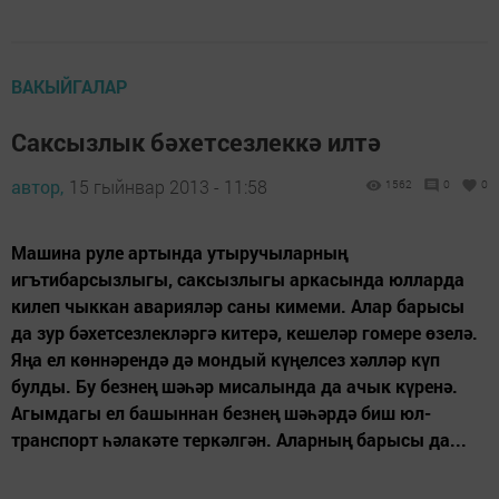
ВАКЫЙГАЛАР
Саксызлык бәхетсезлеккә илтә
автор,
15 гыйнвар 2013 - 11:58
1562
0
0
Машина руле артында утыручыларның
игътибарсызлыгы, саксызлыгы аркасында юлларда
килеп чыккан аварияләр саны кимеми. Алар барысы
да зур бәхетсезлекләргә китерә, кешеләр гомере өзелә.
Яңа ел көннәрендә дә мондый күңелсез хәлләр күп
булды. Бу безнең шәһәр мисалында да ачык күренә.
Агымдагы ел башыннан безнең шәһәрдә биш юл-
транспорт һәлакәте теркәлгән. Аларның барысы да...