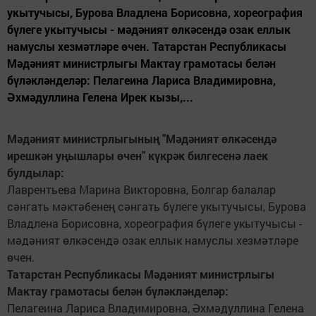
укытучысы, Бурова Владлена Борисовна, хореография
бүлеге укытучысы - мәдәният өлкәсендә озак еллык
намуслы хезмәтләре өчен. Татарстан Республикасы
Мәдәният министрлыгы Мактау грамотасы белән
бүләкләнделәр: Пелагеина Лариса Владимировна,
Әхмәдуллина Гелена Ирек кызы,...
Мәдәният министрлыгының "Мәдәният өлкәсендә
ирешкән уңышлары өчен" күкрәк билгесенә лаек
булдылар:
Лаврентьева Марина Викторовна, Болгар балалар
сәнгать мәктәбенең сәнгать бүлеге укытучысы, Бурова
Владлена Борисовна, хореография бүлеге укытучысы -
мәдәният өлкәсендә озак еллык намуслы хезмәтләре
өчен.
Татарстан Республикасы Мәдәният министрлыгы
Мактау грамотасы белән бүләкләнделәр:
Пелагеина Лариса Владимировна, Әхмәдуллина Гелена