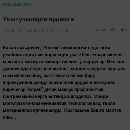
ЯҢАЛЫКЛАР
Укытучыларга ярдәмгә
автор,
15 гыйнвар 2013 - 11:55
1257
0
0
Казан шәһәренең "Росток" психология-педагогия
реабилитация һәм коррекция үзәге белгечләре икенче
мәктәптә махсус семинар-тренинг үткәрделәр. Ике көн
дәвамында педагог-психолог, социаль педагоглар һәм
гомумбелем бирү, мәктәпкәчә белем бирү
учреждениеләрендә психологик ярдәм өчен җавап
бирүчеләр "Кораб" дигән махсус профилактик
программаны кертү өстендә эшләделәр. Монда
мәгълүмати-коммунникатив технологияләр, төрле
материаллар кулланылды. Программа башта мәктәп
яны...