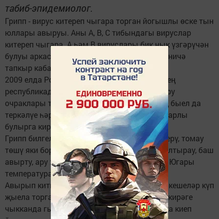
табиб-эпидемиолог.
Грипп - вирус китереп чыгара торган йогышлы өске тын
юллары авыруы. Аны А, В, С тибындагы вируслар
китереп чыгара. А һәм В вируслары бик нык үзгәрүчән
булуы аркасында бер үк сезонда авыру берничә
тапкыр кабатланырга мөмкин.
2009 елда Россия Федерациясендә дә, безнең
республикада да дуңгыз гриппы белән авыру
очраклары теркәлде. Мондый очракларның быел да
теркәлүе һәркемнең үз организмына игътибарлы
булырга кирәклеген исенә төшерә.
Грипп билгеләре - югары температура, йөткерү, томау
төшү яки борын тыгылу, сөякләр сызлау, калтырау, баш
авырту, ару хисе, кайчакта эч китү яки косу. Югары
температура һәр авыру кешедә дә булмый.
Авырып китмәс өчен грипп таралган чорда кешеләр күп
җыела торган урыннарга бармаска яки бик кирәге
чыкканда гына барырга тырышыгыз. Маска киеп