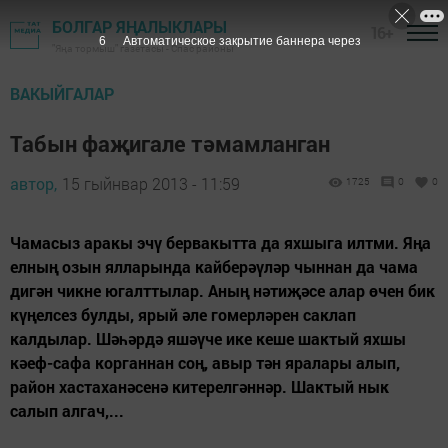
БОЛГАР ЯҢАЛЫКЛАРЫ
16+
5
Автоматическое закрытие баннера через
"Яңа тормыш" газетасы - Спас районы
ВАКЫЙГАЛАР
Табын фаҗигале тәмамланган
автор,
15 гыйнвар 2013 - 11:59
1725
0
0
Чамасыз аракы эчү бервакытта да яхшыга илтми. Яңа
елның озын ялларында кайберәүләр чыннан да чама
дигән чикне югалттылар. Аның нәтиҗәсе алар өчен бик
күңелсез булды, ярый әле гомерләрен саклап
калдылар. Шәһәрдә яшәүче ике кеше шактый яхшы
кәеф-сафа корганнан соң, авыр тән яралары алып,
район хастаханәсенә китерелгәннәр. Шактый нык
салып алгач,...