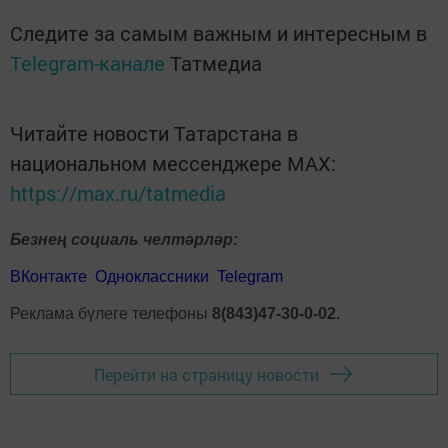
Следите за самым важным и интересным в
Telegram-канале
Татмедиа
Читайте новости Татарстана в
национальном мессенджере MАХ:
https://max.ru/tatmedia
Безнең социаль челтәрләр:
ВКонтакте
Одноклассники
Telegram
Реклама бүлеге телефоны
8(843)47-30-0-02.
Перейти на страницу новости