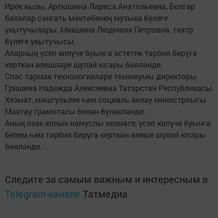
Ирек кызы, Артюшина Лариса Анатольевна, Болгар
балалар сәнгать мәктәбенең музыка бүлеге
укытучылары, Микшина Людмила Петровна, театр
бүлеге укытучысы.
Аларның үсеп килүче буынга эстетик тәрбия бирүгә
керткән өлешләре шулай югары бәяләнде.
Спас тармак технологияләре техникумы директоры
Гришина Надежда Алексеевна Татарстан Республикасы
Хезмәт, мәшгульлек һәм социаль яклау министрлыгы
Мактау грамотасы белән бүләкләнде.
Аның озак еллык намуслы хезмәте, үсеп килүче буынга
белем һәм тәрбия бирүгә керткән өлеше шулай югары
бәяләнде.
Следите за самым важным и интересным в
Telegram-канале
Татмедиа