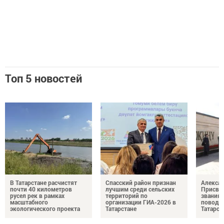
Топ 5 новостей
В Татарстане расчистят
Спасский район признан
Алексан
почти 40 километров
лучшим среди сельских
Присвое
русел рек в рамках
территорий по
звания 
масштабного
организации ГИА-2026 в
повод д
экологического проекта
Татарстане
Татарст