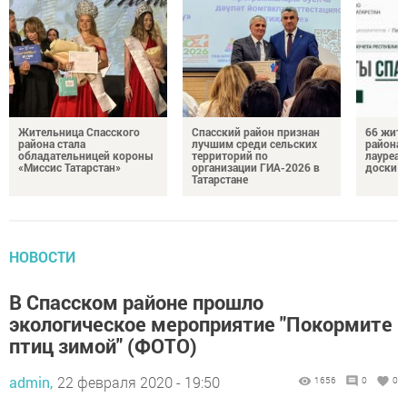
Жительница Спасского
Спасский район признан
66 жите
района стала
лучшим среди сельских
района 
обладательницей короны
территорий по
лауреат
«Миссис Татарстан»
организации ГИА-2026 в
доски п
Татарстане
НОВОСТИ
В Спасском районе прошло
экологическое мероприятие "Покормите
птиц зимой" (ФОТО)
admin,
22 февраля 2020 - 19:50
1656
0
0