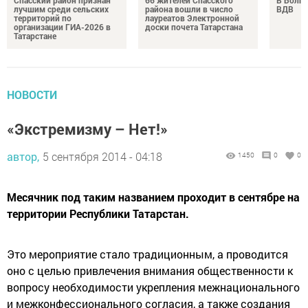
Спасский район признан
66 жителей Спасского
В Болга
лучшим среди сельских
района вошли в число
ВДВ
территорий по
лауреатов Электронной
организации ГИА-2026 в
доски почета Татарстана
Татарстане
НОВОСТИ
«Экстремизму – Нет!»
автор,
5 сентября 2014 - 04:18
1450
0
0
Месячник под таким названием проходит в сентябре на
территории Республики Татарстан.
Это мероприятие стало традиционным, а проводится
оно с целью привлечения внимания общественности к
вопросу необходимости укрепления межнационального
и межконфессионального согласия, а также создания