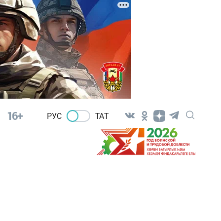
16+
РУС
ТАТ