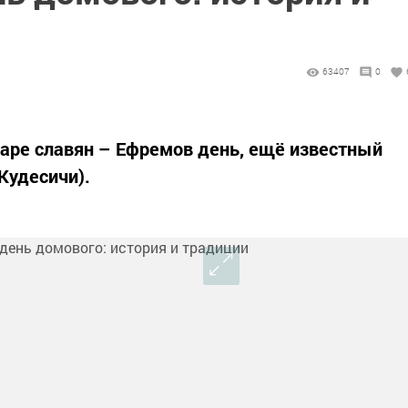
63407
0
аре славян – Ефремов день, ещё известный
Кудесичи).