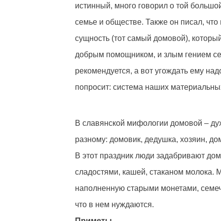
истинный, много говорил о той большой
семье и обществе. Также он писал, что
сущность (тот самый домовой), который
добрым помощником, и злым гением сем
рекомендуется, а вот угождать ему над
попросит: система наших материальны
В славянской мифологии домовой – дух
разному: домовик, дедушка, хозяин, дом
В этот праздник люди задабривают домо
сладостями, кашей, стаканом молока. 
наполненную старыми монетами, семечк
что в нем нуждаются.
Приметы