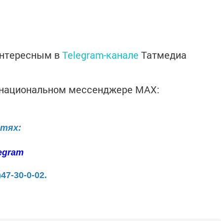
интересным в
Telegram-канале
Татмедиа
в национальном мессенджере MАХ:
етях:
egram
)47-30-0-02.