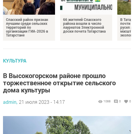
Спасский район признан
66 жителей Спасского
В Татар
лучшим среди сельских
района вошли в число
почти 4
территорий по
лауреатов Электронной
русел р
организации ГИА-2026 в
доски почета Татарстана
масшта
Татарстане
экологи
КУЛЬТУРА
В Высокогорском районе прошло
торжественное открытие сельского
дома культуры
admin,
21 июля 2023 - 14:17
1088
0
0