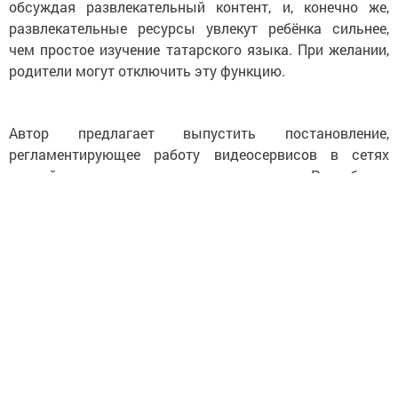
обсуждая развлекательный контент, и, конечно же,
развлекательные ресурсы увлекут ребёнка сильнее,
чем простое изучение татарского языка. При желании,
родители могут отключить эту функцию.
Автор предлагает выпустить постановление,
регламентирующее работу видеосервисов в сетях
провайдеров, доступных на территории Республики
Татарстан. Ознакомиться с полным текстом
инициативы можно по
ссылке
.
Следите за самым важным и интересным в
Telegram-канале
Татмедиа
Читайте новости Татарстана в