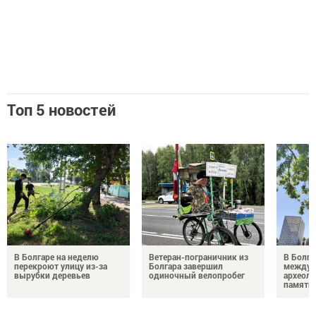
Топ 5 новостей
В Болгаре на неделю
Ветеран-пограничник из
В Болга
перекроют улицу из-за
Болгара завершил
междун
вырубки деревьев
одиночный велопробег
археол
памяти 