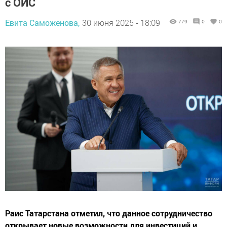
с ОИС
Евита Саможенова,
30 июня 2025 - 18:09
779
0
0
Раис Татарстана отметил, что данное сотрудничество
открывает новые возможности для инвестиций и