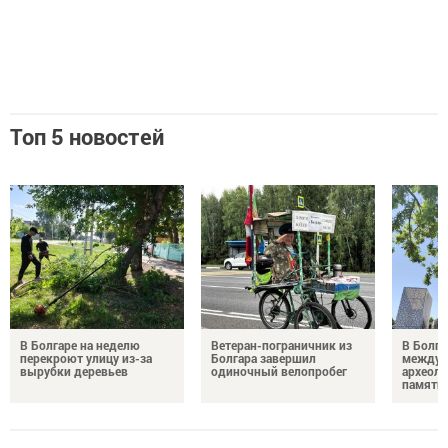
Топ 5 новостей
В Болгаре на неделю
Ветеран-пограничник из
В Болга
перекроют улицу из-за
Болгара завершил
междун
вырубки деревьев
одиночный велопробег
археол
памяти 