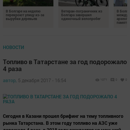
В Болгаре на неделю
Ветеран-пограничник из
В Болга
перекроют улицу из-за
Болгара завершил
междун
вырубки деревьев
одиночный велопробег
археол
памяти 
НОВОСТИ
Топливо в Татарстане за год подорожало
4 раза
автор,
5 декабря 2017 - 16:54
1071
0
0
Сегодня в Казани прошел брифинг на тему топливного
рынка Татарстана. В этом году топливо на АЗС уже
дорожало 4 раза, в 2018 году ожидается не меньший