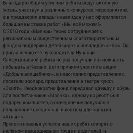
Благодаря общим усилиям ребята ведут активную
жизнь, участвуя в различных конкурсах, мероприятиях,
а в преддверии декады инвалидов у нас оформляется
большая выставка работ «Мы всё можем!».
С 2010 года «Маячок» тесно сотрудничает с
региональным общественным благотворительным
фондом поддержки детей-сирот и инвалидов «НАЗ». По
приглашению его руководителя Нурании
Сайфутдиновой ребята не раз получали возможность
побывать в Казани: дети приняли участие в акции
«Добрые волшебники», в новогодних представлениях,
посетили зоопарк, представления в театре кукол
«Экият». Неоднократно фонд передавал одежду и обувь
для воспитанников «Маячка», одному из ребят был
подарен компьютер, а объединение получило в
пользование специальный костюм для занятий
«Атлант».
Яркие мгновенья успехов наших ребят говорят о
нелёгком каждодневном труде и родителей, и