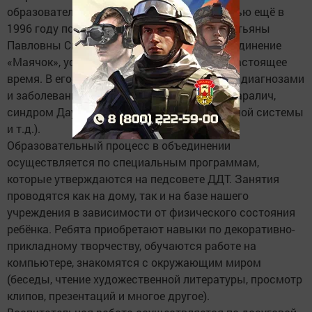
образовательных услуг. Именно с этой целью ещё в
1996 году по инициативе директора ДДТ Татьяны
Павловны Смирновой и было открыто объединение
«Маячок», успешно функционирующее по настоящее
время. В его состав входят дети с разными диагнозами
и заболеваниями (детский церебральный паралич,
синдром Дауна, болезни центральной нервной системы
и т.д.).
Образовательный процесс в объединении
осуществляется по специальным программам,
которые утверждаются на педсовете ДДТ. Занятия
проводятся как на дому, так и на базе нашего
учреждения в зависимости от физического состояния
ребёнка. Ребята приобретают навыки по декоративно-
прикладному творчеству, обучаются работе на
компьютере, знакомятся с окружающим миром
(беседы, чтение художественной литературы, просмотр
клипов, презентаций и многое другое).