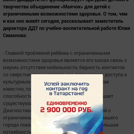
творчества объединение «Маячок» для детей с
ограниченными возможностями здоровья. О том, чем
и как оно живёт сегодня, рассказывает заместитель
директора ДДТ по учебно-воспитательной работе Юлия
Симанова:
- Главной проблемой ребёнка с ограниченными
возможностями здоровья является его малая связь с
миром, отсутствие мобильности, бедность контактов
со сверстниками и взрослыми, ограничение доступа к
культурным ценностям. А ведь такие дети, как
известно, тоже бывают талантливы, имеют
способности, но обнаружить их, развить мешает
существующее физическое неравенство.
Диагностика интересов и потребностей детей с
ограниченными возможностями здоровья нашего
города показывает, что у них существует большая
потребность в оказании дополнительных и