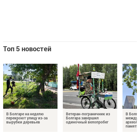
Топ 5 новостей
В Болгаре на неделю
Ветеран-пограничник из
В Болга
перекроют улицу из-за
Болгара завершил
междун
вырубки деревьев
одиночный велопробег
археол
памяти 