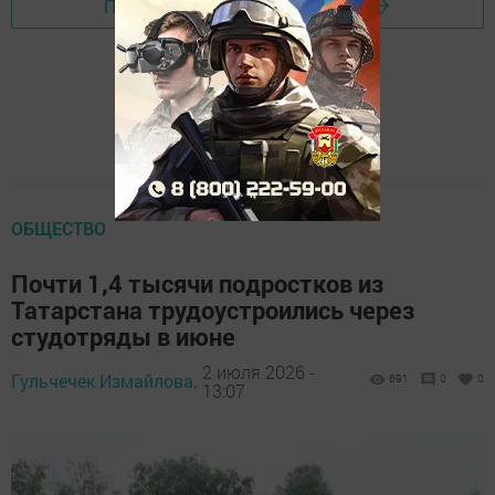
Перейти на страницу новости
ОБЩЕСТВО
Почти 1,4 тысячи подростков из
Татарстана трудоустроились через
студотряды в июне
2 июля 2026 -
Гульчечек Измайлова,
691
0
0
13:07