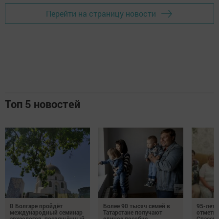
Перейти на страницу новости
Топ 5 новостей
В Болгаре пройдёт
Более 90 тысяч семей в
95-лет
международный семинар
Татарстане получают
отмети
археологов, посвящённый
единое пособие
Спасско