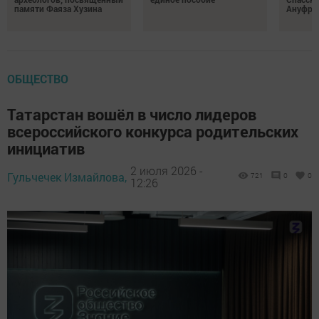
памяти Фаяза Хузина
Ануфри
ОБЩЕСТВО
Татарстан вошёл в число лидеров
всероссийского конкурса родительских
инициатив
2 июля 2026 -
Гульчечек Измайлова,
721
0
0
12:26