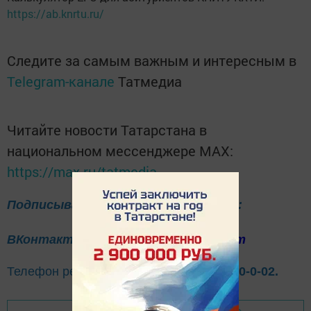
https://ab.knrtu.ru/
Следите за самым важным и интересным в
Telegram-канале
Татмедиа
Читайте новости Татарстана в
национальном мессенджере MАХ:
https://max.ru/tatmedia
Подписывайтесь на нас в соцсетях:
ВКонтакте
Одноклассники
Telegram
Телефон рекламного отдела
8(843)47-30-0-02.