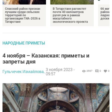
Спасский район признан
В Татарстане расчистят
66 жите
лучшим среди сельских
почти 40 километров
района 
территорий по
русел рек в рамках
лауреат
организации ГИА-2026 в
масштабного
доски п
Татарстане
экологического проекта
НАРОДНЫЕ ПРИМЕТЫ
4 ноября – Казанская: приметы и
запреты дня
3 ноября 2023 -
Гульчечек Измайлова,
3567
0
0
09:57