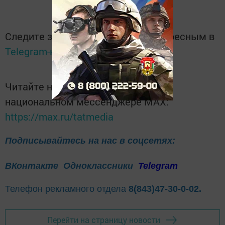
Следите за самым важным и интересным в
Telegram-канале
Татмедиа
Читайте новости Татарстана в
национальном мессенджере MАХ:
https://max.ru/tatmedia
Подписывайтесь на нас в соцсетях:
ВКонтакте
Одноклассники
Telegram
Телефон рекламного отдела
8(843)47-30-0-02.
Перейти на страницу новости