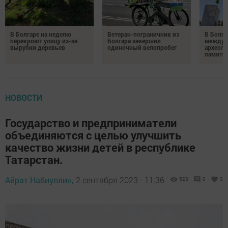
В Болгаре на неделю
Ветеран-пограничник из
В Болга
перекроют улицу из-за
Болгара завершил
междун
вырубки деревьев
одиночный велопробег
археол
памяти 
НОВОСТИ
Государство и предприниматели
объединяются с целью улучшить
качество жизни детей в республике
Татарстан.
Айрат Набиуллин,
2 сентября 2023 - 11:36
523
0
0