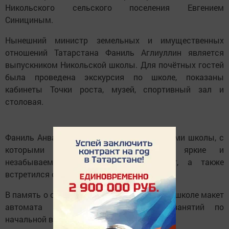
Никольского сельского поселения Евгением
Синициным.
Нынешний министр земельных и имущественных
отношений Татарстана Фаниль Аглиуллин является
выпускником Никольской школы. Для почётных гостей
была проведена экскурсия по школе, показаны
кабинеты Точки роста, музей, спортивный зал и
столовая.
Фаниль Анварович побеседовал с учителями школы, с
которыми с теплотой вспоминали яркие и
незабываемые события школьных лет, а также
встретился со своей первой учительницей.
В память о своём визите министр подарил школе макет
автомата Калашникова (АКМ) для занятий по
начальной военной подготовке.