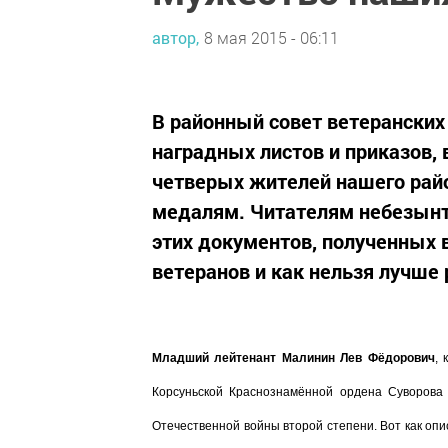
автор,
8 мая 2015 - 06:11
В районный совет ветеранских
наградных листов и приказов,
четверых жителей нашего райо
медалям. Читателям небезынт
этих документов, полученных в
ветеранов и как нельзя лучше
Младший лейтенант Малинин Лев Фёдорович
, 
Корсуньской Краснознамённой ордена Суворова
Отечественной войны второй степени. Вот как описы