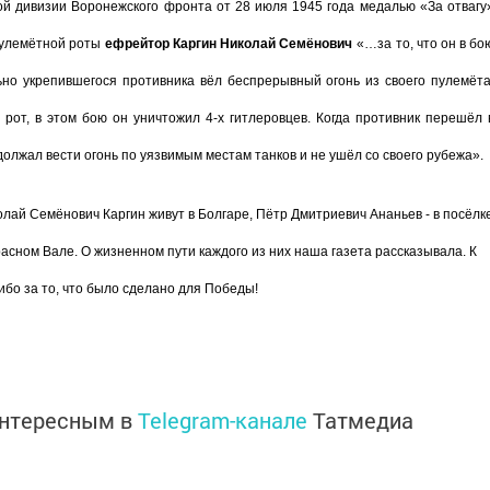
ой дивизии Воронежского фронта от 28 июля 1945 года медалью «За отвагу
пулемётной роты
ефрейтор Каргин Николай Семёнович
«…за то, что он в бо
ьно укрепившегося противника вёл беспрерывный огонь из своего пулемёта
рот, в этом бою он уничтожил 4-х гитлеровцев. Когда противник перешёл 
одолжал вести огонь по уязвимым местам танков и не ушёл со своего рубежа».
ай Семёнович Каргин живут в Болгаре, Пётр Дмитриевич Ананьев - в посёлк
расном Вале. О жизненном пути каждого из них наша газета рассказывала. К
ибо за то, что было сделано для Победы!
интересным в
Telegram-канале
Татмедиа