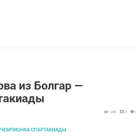
ва из Болгар —
такиады
1452
0