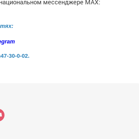
в национальном мессенджере MАХ:
етях:
egram
)47-30-0-02.