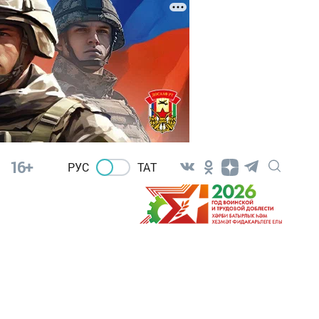
16+
РУС
ТАТ