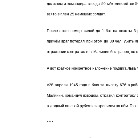
должности командира взвода 50 м/м миномётов 565
взято в плен 25 немецких солдат.
После этого немцы силой до 1 бат-на пехоты 3 
причём враг потерял при этом до 30 чел. убитым
отражении контратак тов. Малинин был ранен, но 
А вот краткое конкретное изложение подвига Льва 
«28 апреля 1945 года в бою за высоту 676 в рай
Малинин, команду
я взводом, отразил контратаку
выгодный огневой рубеж и закрепился на нём. Тов
* * *