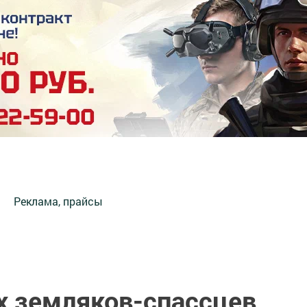
Реклама, прайсы
 земляков-спассцев