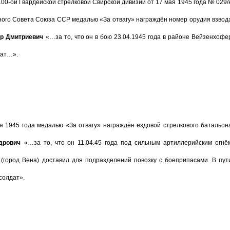
100-ой Гвардейской стрелковой Свирской дивизии от 17 мая 1945 года № 029/
ого Совета Союза ССР медалью «За отвагу» награждён номер орудия взвод
тр Дмитриевич
«…за то, что он в бою 23.04.1945 года в районе Вейзенхофе
дат…».
я 194
5 года медалью «За отвагу» награждён ездовой стрелкового батальон
дрович
«…за то, что он 11.04.45 года под сильным артиллерийским огнё
 (город Вена) доставил для подразделений повозку с боеприпасами. В пут
солдат».