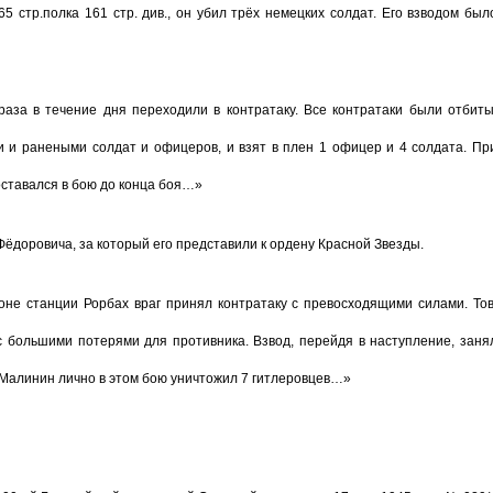
 стр.полка 161 стр. див., он убил трёх немецких солдат. Его взводом был
раза в течение дня переходили в контратаку. Все контратаки были отбиты
и и ранеными солдат и офицеров, и взят в плен 1 офицер и 4 солдата. Пр
оставался в бою до конца боя…»
Фёдоровича, за который его представили к ордену Красной Звезды.
оне станции Рорбах враг принял контратаку с превосходящими силами. Тов
 с большими потерями для противника. Взвод, перейдя в наступление, заня
. Малинин лично в этом бою уничтожил 7 гитлеровцев…»