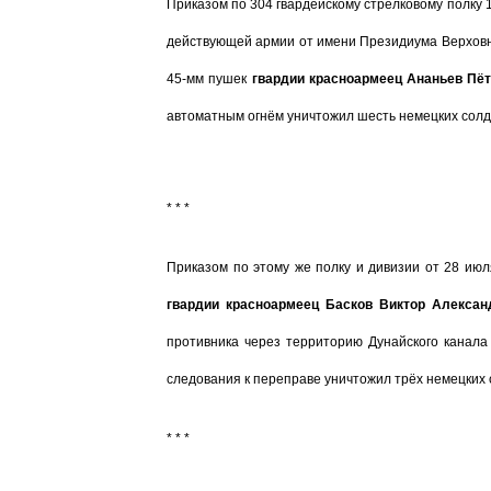
Приказом по 304 гвардейскому стрелковому полку 
действующей армии от имени Президиума Верховн
45-мм пушек
гвардии красноармеец Ананьев Пё
автоматным огнём уничтожил шесть немецких сол
* * *
Приказом по этому же полку и дивизии от 28 июл
гвардии красноармеец Басков Виктор Алексан
противника через территорию Дунайского канала
следования к переправе уничтожил трёх немецких 
* * *