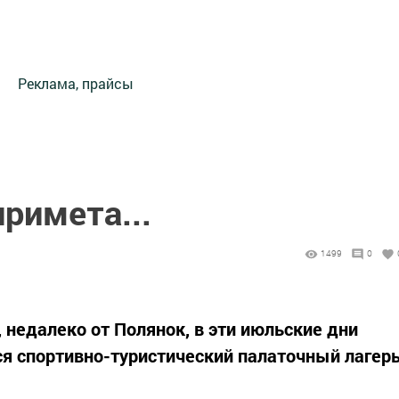
Реклама, прайсы
римета...
1499
0
 недалеко от Полянок, в эти июльские дни
я спортивно-туристический палаточный лагер