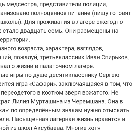
щь медсестра, представители полиции,
ганизовано полноценное питание (пищу готовят
 школы). Для проживания в лагере ежегодно
их стало двадцать семь. Они размещены на
ерритории.
зного возраста, характера, взглядов,
ий, пожалуй, третьеклассник Иван Спирьков,
вал о жизни в палаточном лагере.
ные игры по душе десятикласснику Сергею
вится игра «Сафари», заключаящаяся в том, чт
 переодетого в костюм зверя вожатого. Не
края Лилия Мурташина из Черемшана. Она в
тка»: по определённым знакам нужно отыскать
еля. Насыщенная лагерная жизнь нравится и
ной из школ Аксубаева. Многие хотят