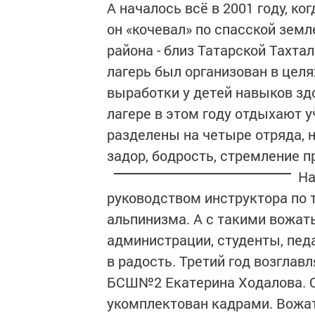
А началось всё в 2001 году, ко
он «кочевал» по спасской земл
района - близ Татарской Тахта
лагерь был организован в цел
выработки у детей навыков здо
лагере в этом году отдыхают у
разделены на четыре отряда, 
задор, бодрость, стремление 
На
руководством инструктора по
альпинизма. А с такими вожат
администрации, студенты, педа
в радость. Третий год возглав
БСШ№2 Екатерина Ходалова. Он
укомплектован кадрами. Вожа