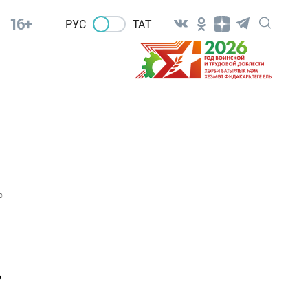
16+
РУС
ТАТ
0
ь