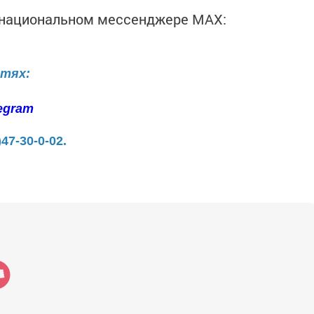
в национальном мессенджере MАХ:
етях:
egram
)47-30-0-02.