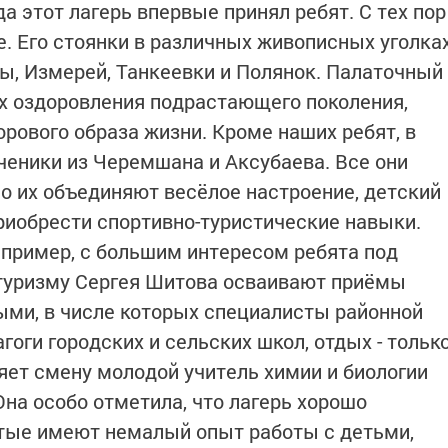
гда этот лагерь впервые принял ребят. С тех пор
е. Его стоянки в различных живописных уголка
лы, Измерей, Танкеевки и Полянок. Палаточный
ях оздоровления подрастающего поколения,
рового образа жизни. Кроме наших ребят, в
ченики из Черемшана и Аксубаева. Все они
но их объединяют весёлое настроение, детский
приобрести спортивно-туристические навыки.
пример, с большим интересом ребята под
 туризму Сергея Шитова осваивают приёмы
ыми, в числе которых специалисты районной
гоги городских и сельских школ, отдых - тольк
ляет смену молодой учитель химии и биологии
а особо отметила, что лагерь хорошо
тые имеют немалый опыт работы с детьми,