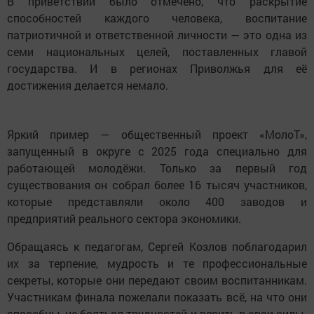
В приветствии было отмечено, что раскрытие
способностей каждого человека, воспитание
патриотичной и ответственной личности — это одна из
семи национальных целей, поставленных главой
государства. И в регионах Приволжья для её
достижения делается немало.
Яркий пример — общественный проект «МолоТ»,
запущенный в округе с 2025 года специально для
работающей молодёжи. Только за первый год
существования он собрал более 16 тысяч участников,
которые представляли около 400 заводов и
предприятий реального сектора экономики.
Обращаясь к педагогам, Сергей Козлов поблагодарил
их за терпение, мудрость и те профессиональные
секреты, которые они передают своим воспитанникам.
Участникам финала пожелали показать всё, на что они
способны, не бояться трудностей и верить в свои силы.