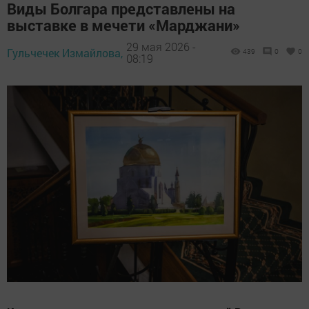
Виды Болгара представлены на
выставке в мечети «Марджани»
29 мая 2026 -
Гульчечек Измайлова,
439
0
0
08:19