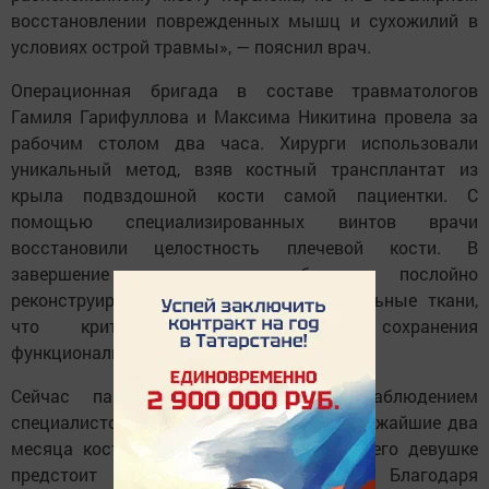
восстановлении поврежденных мышц и сухожилий в
условиях острой травмы», — пояснил врач.
Операционная бригада в составе травматологов
Гамиля Гарифуллова и Максима Никитина провела за
рабочим столом два часа. Хирурги использовали
уникальный метод, взяв костный трансплантат из
крыла подвздошной кости самой пациентки. С
помощью специализированных винтов врачи
восстановили целостность плечевой кости. В
завершение операции были послойно
реконструированы мышечные и сухожильные ткани,
что критически важно для сохранения
функциональности руки.
Сейчас пациентка находится под наблюдением
специалистов. По прогнозам врачей, в ближайшие два
месяца кость будет срастаться, после чего девушке
предстоит курс реабилитации. Благодаря