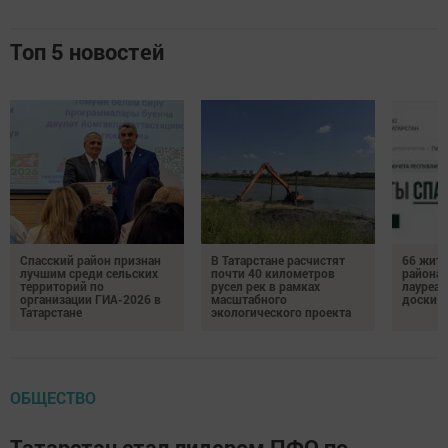
Топ 5 новостей
Спасский район признан
В Татарстане расчистят
66 жите
лучшим среди сельских
почти 40 километров
района 
территорий по
русел рек в рамках
лауреат
организации ГИА-2026 в
масштабного
доски п
Татарстане
экологического проекта
ОБЩЕСТВО
Татарстан стал лидером ПФО по