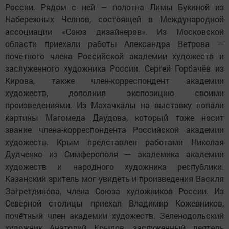
России. Рядом с ней — полотна Лимы Букиной из
Набережных Челнов, состоящей в Международной
ассоциации «Союз дизайнеров». Из Московской
области приехали работы Александра Ветрова —
почётного члена Российской академии художеств и
заслуженного художника России. Сергей Горбачёв из
Кирова, также член-корреспондент академии
художеств, дополнил экспозицию своими
произведениями. Из Махачкалы на выставку попали
картины Магомеда Даудова, который тоже носит
звание члена-корреспондента Российской академии
художеств. Крым представлен работами Николая
Дудченко из Симферополя — академика академии
художеств и народного художника республики.
Казанский зритель мог увидеть и произведения Василя
Загретдинова, члена Союза художников России. Из
Северной столицы приехал Владимир Кожевников,
почётный член академии художеств. Зеленодольский
художник Анатолий Крылов, заслуженный деятель