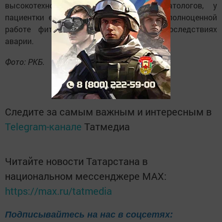
высокотехнологичному подходу травматологов, у
пациентки есть все шансы вернуться к полноценной
работе фитнес-тренера и забыть о последствиях
аварии.
Фото: РКБ.
Следите за самым важным и интересным в
Telegram-канале
Татмедиа
Читайте новости Татарстана в
национальном мессенджере MАХ:
https://max.ru/tatmedia
Подписывайтесь на нас в соцсетях: