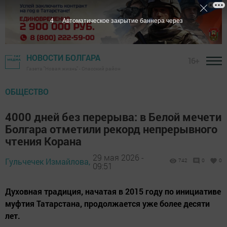
3
Автоматическое закрытие баннера через
НОВОСТИ БОЛГАРА
16+
Газета "Новая жизнь" - Спасский район
ОБЩЕСТВО
4000 дней без перерыва: в Белой мечети
Болгара отметили рекорд непрерывного
чтения Корана
29 мая 2026 -
Гульчечек Измайлова,
742
0
0
09:51
Духовная традиция, начатая в 2015 году по инициативе
муфтия Татарстана, продолжается уже более десяти
лет.