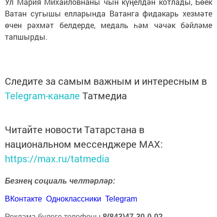
Ул Мария Михайловнаны чын күңелдән котлады, Бөек
Ватан сугышы елларында Ватанга фидакарь хезмәте
өчен рәхмәт белдерде, медаль һәм чәчәк бәйләме
тапшырды.
Следите за самым важным и интересным в
Telegram-канале
Татмедиа
Читайте новости Татарстана в
национальном мессенджере MАХ:
https://max.ru/tatmedia
Безнең социаль челтәрләр:
ВКонтакте
Одноклассники
Telegram
Реклама бүлеге телефоны
8(843)47-30-0-02.