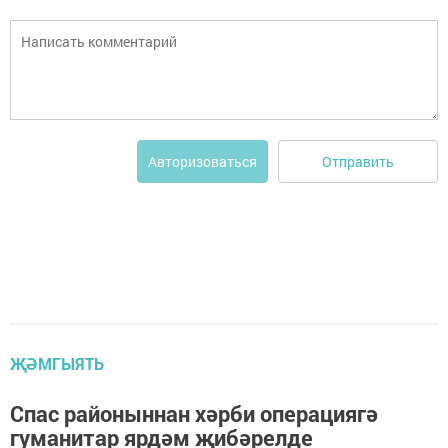
Отправить
Авторизоваться
ҖӘМГЫЯТЬ
Спас районыннан хәрби операциягә
гуманитар ярдәм җибәрелде