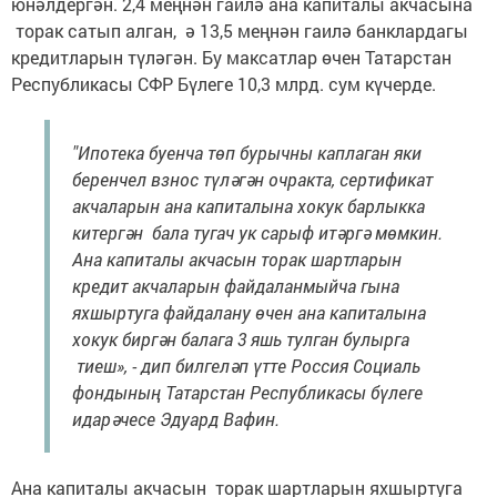
юнәлдергән. 2,4 меңнән гаилә ана капиталы акчасына
торак сатып алган, ә 13,5 меңнән гаилә банклардагы
кредитларын түләгән. Бу максатлар өчен Татарстан
Республикасы СФР Бүлеге 10,3 млрд. сум күчерде.
"Ипотека буенча төп бурычны каплаган яки
беренчел взнос түләгән очракта, сертификат
акчаларын ана капиталына хокук барлыкка
китергән бала тугач ук сарыф итәргә мөмкин.
Ана капиталы акчасын торак шартларын
кредит акчаларын файдаланмыйча гына
яхшыртуга файдалану өчен ана капиталына
хокук биргән балага 3 яшь тулган булырга
тиеш», - дип билгеләп үтте Россия Социаль
фондының Татарстан Республикасы бүлеге
идарәчесе Эдуард Вафин.
Ана капиталы акчасын торак шартларын яхшыртуга