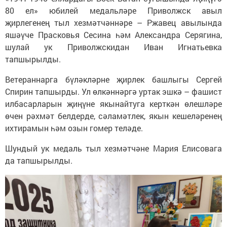
80 ел» юбилей медальләре Приволжск авыл
җирлегенең тыл хезмәтчәннәре – Ржавец авылында
яшәүче Прасковья Сесина һәм Александра Серягина,
шулай ук Приволжскидан Иван Игнатьевка
тапшырылды.
Ветераннарга бүләкләрне җирлек башлыгы Сергей
Спирин тапшырды. Ул өлкәннәргә уртак эшкә – фашист
илбасарларын җиңүне якынайтуга керткән өлешләре
өчен рәхмәт белдерде, сәламәтлек, якын кешеләренең
ихтирамын һәм озын гомер теләде.
Шундый ук медаль тыл хезмәтчәне Мария Елисовага
да тапшырылды.