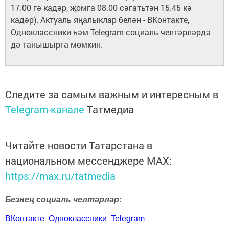
17.00 гә кадәр, җомга 08.00 сәгатьтән 15.45 кә
кадәр). Актуаль яңалыклар белән - ВКонтакте,
Одноклассники һәм Telegram социаль челтәрләрдә
дә танышырга мөмкин.
Следите за самым важным и интересным в
Telegram-канале
Татмедиа
Читайте новости Татарстана в
национальном мессенджере MАХ:
https://max.ru/tatmedia
Безнең социаль челтәрләр:
ВКонтакте
Одноклассники
Telegram