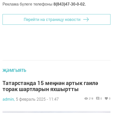
Реклама бүлеге телефоны
8(843)47-30-0-02.
Перейти на страницу новости
ҖӘМГЫЯТЬ
Татарстанда 15 меңнән артык гаилә
торак шартларын яхшыртты
admin,
5 февраль 2025 - 11:47
218
0
0