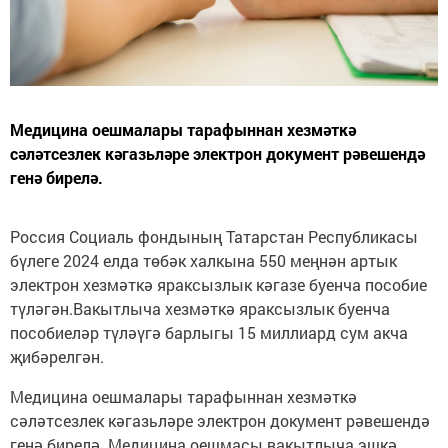
Медицина оешмалары тарафыннан хезмәткә
сәләтсезлек кәгазьләре электрон документ рәвешендә
генә бирелә.
Россия Социаль фондының Татарстан Республикасы
бүлеге 2024 елда төбәк халкына 550 меңнән артык
электрон хезмәткә яраксызлык кәгазе буенча пособие
түләгән.Вакытлыча хезмәткә яраксызлык буенча
пособиеләр түләүгә барлыгы 15 миллиард сум акча
җибәрелгән.
Медицина оешмалары тарафыннан хезмәткә
сәләтсезлек кәгазьләре электрон документ рәвешендә
генә бирелә. Медицина оешмасы вакытлыча эшкә