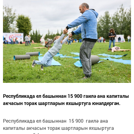
Республикада ел башыннан 15 900 гаилә ана капиталы
акчасын торак шартларын яхшыртуга юнәлдергән.
Республикада ел башыннан 15 900 гаилә ана
капиталы акчасын торак шартларын яхшыртуга