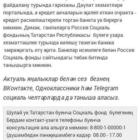
файдалану турында гаризаны Дәүләт хезмәтләре
порталында, ә кредит акчаларын җәлеп иткән очракта -
кредит рәсмиләштерелә торган банкта ук бирергә
мөмкин. Димәк, гаиләләргә Россия Социаль
фондының Татарстан Республикасы бүлеге үзара
хезмәттәшлек турында килешү төзегән банкка
мөрәҗәгать итү җитә. Банклар исемлеге белән Россия
Социаль фонды сайтындагы төбәк битендә
танышырга мөмкин.
Актуаль яңалыклар белән сез безнең
ВКонтакте, Одноклассники һәм Telegram
социаль челтәрләрдә дә таныша аласыз.
Шулай ук Татарстан буенча Социаль фонд бүлегенең
Бердәм контакт-үзәге телефоны буенча
консультация ала алырга мөмкин: 8-800-1-00000-1
(дүшәмбедән пәнҗешәмбегә кадәр 08.00 - 17.00