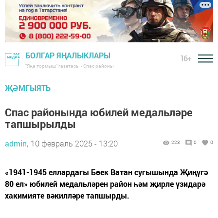
БОЛГАР ЯҢАЛЫКЛАРЫ
16+
"Яңа тормыш" газетасы - Спас районы
ҖӘМГЫЯТЬ
Спас районында юбилей медальләре
тапшырылды
admin,
10 февраль 2025 - 13:20
223
0
0
«1941-1945 еллардагы Бөек Ватан сугышында Җиңүгә
80 ел» юбилей медальләрен район һәм җирле үзидарә
хакимияте вәкилләре тапшырды.