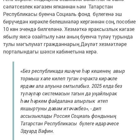
сәләтсезлек кәгазен япканнан һәм Татарстан
Республикасы буенча Социаль фонд бүлегенә эш
бирүчедән кирәкле белешмәләр кергәннән соң, пособие
10 көн эчендә билгеләнә. Хезмәткә яраксызлык кәгазе
ябылу яисә озайтылу һәм аның буенча түләү турында
тулы мәгълүмат гражданнарың Дәүләт хезмәтләре
порталындагы шәхси кабинетына керә.
«Без республикада яшәүче һәр кешенең авыр
тормыш хәле килеп туган очракта кирәкле
ярдәм ала алуына омтылабыз. 2025 елда без
түләүләр системасын тагын да уңайлырак
һәм һәркем файдалана алырлык итеп
яхшыртуны дәвам итәчәкбез», - дип
ассызыклады Россия Социаль фондының
Татарстан Республикасы бүлеге идарәчесе
Эдуард Вафин.