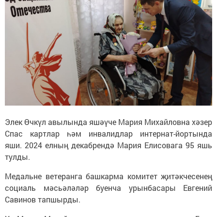
Элек Өчкүл авылында яшәүче Мария Михайловна хәзер
Спас картлар һәм инвалидлар интернат-йортында
яши. 2024 елның декабрендә Мария Елисовага 95 яшь
тулды.
Медальне ветеранга башкарма комитет җитәкчесенең
социаль мәсьәләләр буенча урынбасары Евгений
Савинов тапшырды.