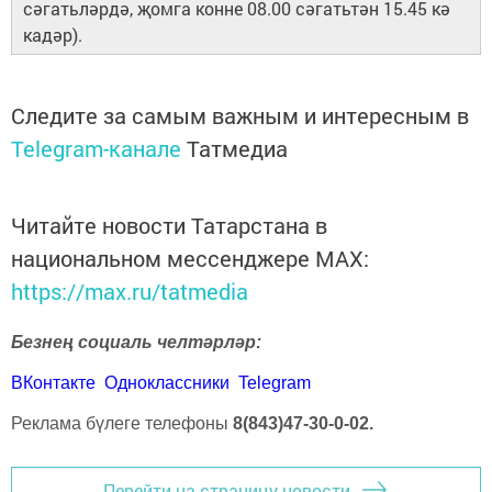
сәгатьләрдә, җомга конне 08.00 сәгатьтән 15.45 кә
кадәр).
Следите за самым важным и интересным в
Telegram-канале
Татмедиа
Читайте новости Татарстана в
национальном мессенджере MАХ:
https://max.ru/tatmedia
Безнең социаль челтәрләр:
ВКонтакте
Одноклассники
Telegram
Реклама бүлеге телефоны
8(843)47-30-0-02.
Перейти на страницу новости