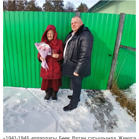
«1941-1945 еллардагы Бөек Ватан сугышында Җиңүгә