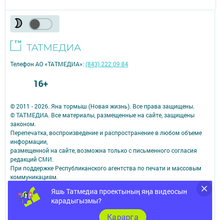
Телефон АО «ТАТМЕДИА»:
(843) 222 09 84
16+
© 2011 - 2026. Яна тормыш (Новая жизнь). Все права защищены.
© ТАТМЕДИА. Все материалы, размещенные на сайте, защищены
законом.
Перепечатка, воспроизведение и распространение в любом объеме
информации,
размещенной на сайте, возможна только с письменного согласия
редакций СМИ.
При поддержке Республиканского агентства по печати и массовым
коммуникациям.
Наименование СМИ: Яна тормыш (Новая жизнь)
Яшь Татмедиа проектының яңа видеосын
СМИ зарегистрировано Федеральной службой по надзору в сфере
карадыгызмы?
связи,
информационных технологий и массовых коммуникаций
Карарга