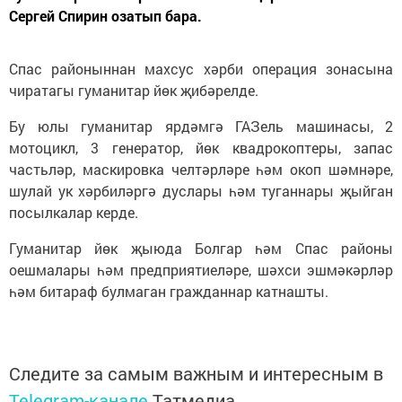
Сергей Спирин озатып бара.
Спас районыннан махсус хәрби операция зонасына
чиратагы гуманитар йөк җибәрелде.
Бу юлы гуманитар ярдәмгә ГАЗель машинасы, 2
мотоцикл, 3 генератор, йөк квадрокоптеры, запас
частьләр, маскировка челтәрләре һәм окоп шәмнәре,
шулай ук хәрбиләргә дуслары һәм туганнары җыйган
посылкалар керде.
Гуманитар йөк җыюда Болгар һәм Спас районы
оешмалары һәм предприятиеләре, шәхси эшмәкәрләр
һәм битараф булмаган гражданнар катнашты.
Следите за самым важным и интересным в
Telegram-канале
Татмедиа