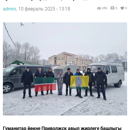
admin,
10 февраль 2025 - 13:18
262
0
0
Гуманитар йөкне Приволжск авыл җирлеге башлыгы