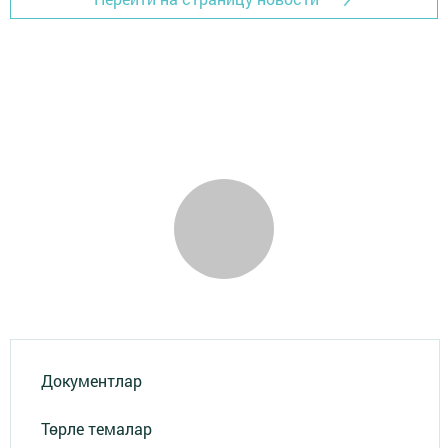
Документлар
Төрле темалар