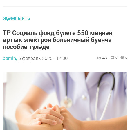
ҖӘМГЫЯТЬ
ТР Социаль фонд бүлеге 550 меңнән
артык электрон больничный буенча
пособие түләде
admin,
6 февраль 2025 - 17:00
226
0
0