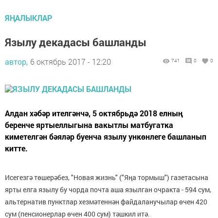
ЯҢАЛЫКЛАР
Язылу декадасы башланды
автор,
6 октябрь 2017 - 12:20
741
0
0
Алдан хәбәр ителгәнчә, 5 октябрьдә 2018 елның
беренче яртыеллыгына вакытлы матбугатка
киметелгән бәяләр буенча язылу ункөнлеге башланып
китте.
Исегезгә төшерәбез, "Новая жизнь" ("Яңа тормыш") газетасына
ярты елга язылу бу чорда почта аша язылган очракта - 594 сум,
альтернатив пунктлар хезмәтеннән файдаланучылар өчен 420
сум (пенсионерлар өчен 400 сум) тәшкил итә.