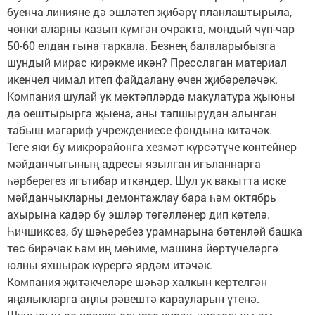
буенча линияне дә эшләтеп җибәрү планлаштырыла,
чөнки аларны казып күмгән очракта, мондый чүп-чар
50-60 елдан гына таркала. Безнең балаларыбызга
шундый мирас кирәкме икән? Пресслаган материал
икенчел чимал итеп файдалану өчен җибәреләчәк.
Компания шулай ук мәктәпләрдә макулатура җыюны
да оештырырга җыена, аны тапшырудан алынган
табыш мәгариф учреждениесе фондына китәчәк.
Теге яки бу микрорайонга хезмәт күрсәтүче контейнер
мәйданчыгының адресы язылган игъланнарга
һәрберегез игътибар иткәндер. Шул ук вакытта иске
мәйданчыкларны демонтажлау бара һәм октябрь
ахырына кадәр бу эшләр төгәлләнер дип көтелә.
Һичшиксез, бу шәһәребез урамнарына бөтенләй башка
төс бирәчәк һәм иң мөһиме, машина йөртүчеләргә
юлны яхшырак күрергә ярдәм итәчәк.
Компания җитәкчеләре шәһәр халкын кертелгән
яңалыкларга аңлы рәвештә карауларын үтенә.