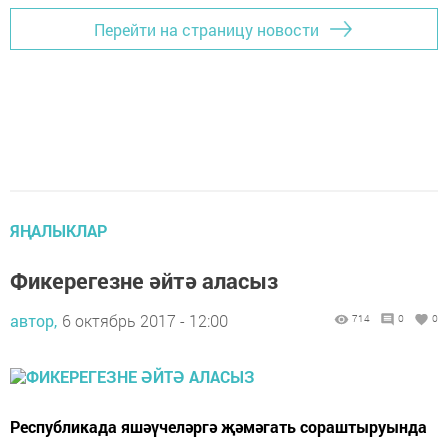
Перейти на страницу новости
ЯҢАЛЫКЛАР
Фикерегезне әйтә аласыз
автор,
6 октябрь 2017 - 12:00
714
0
0
Республикада яшәүчеләргә җәмәгать сораштыруында