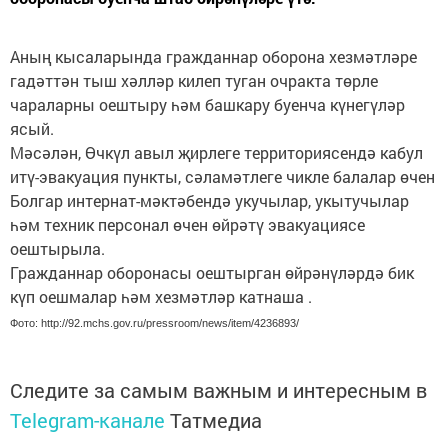
Аның кысаларында гражданнар оборона хезмәтләре
гадәттән тыш хәлләр килеп туган очракта төрле
чараларны оештыру һәм башкару буенча күнегүләр
ясый.
Мәсәлән, Өчкүл авыл җирлеге территориясендә кабул
итү-эвакуация пункты, сәламәтлеге чикле балалар өчен
Болгар интернат-мәктәбендә укучылар, укытучылар
һәм техник персонал өчен өйрәтү эвакуациясе
оештырыла.
Гражданнар оборонасы оештырган өйрәнүләрдә бик
күп оешмалар һәм хезмәтләр катнаша .
Фото: http://92.mchs.gov.ru/pressroom/news/item/4236893/
Следите за самым важным и интересным в
Telegram-канале
Татмедиа