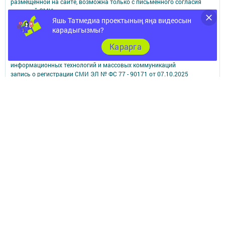
размещенной на сайте, возможна только с письменного согласия
редакций СМИ.
При поддержке Республиканского агентства по печати и массовым
Яшь Татмедиа проектының яңа видеосын
коммуникациям.
карадыгызмы?
Наименование СМИ: Яна тормыш (Новая жизнь)
Карарга
СМИ зарегистрировано Федеральной службой по надзору в сфере
связи,
информационных технологий и массовых коммуникаций
запись о регистрации СМИ ЭЛ № ФС 77 - 90171 от 07.10.2025
ФИО главного редактора: И.о. главного редактора Самородова
Наталья Александровна
Адрес редакции: 422840, Республика Татарстан, Спасский р-н, г.
Болгар, ул. Хирурга Шеронова, д. 23 А
Телефон редакции: 8 (84347) 3-00-02.
e-mail: bolgar_live@tatmedia.com
Сообщить о фактах коррупции можно по электронной почте:
bolgar_live@tatmedia.com
Учредитель СМИ: АО «ТАТМЕДИА»
Антикоррупционная политика
АО «ТАТМЕДИА» использует «cookie»
для персонализации сервисов и
удобства пользователей сайтом.
Использование «cookie» можно отменить в настройках браузера.
Политика конфиденциальности