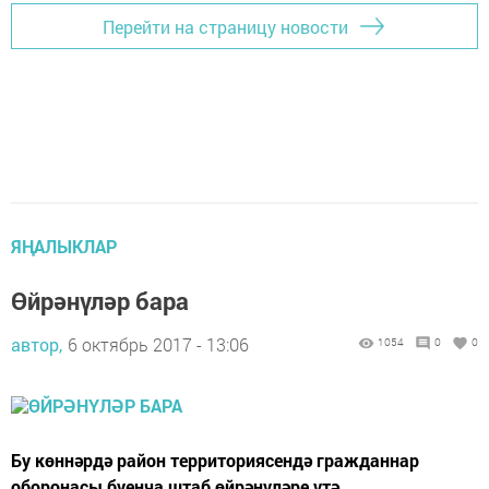
Перейти на страницу новости
ЯҢАЛЫКЛАР
Өйрәнүләр бара
автор,
6 октябрь 2017 - 13:06
1054
0
0
Бу көннәрдә район территориясендә гражданнар
оборонасы буенча штаб өйрәнүләре үтә.