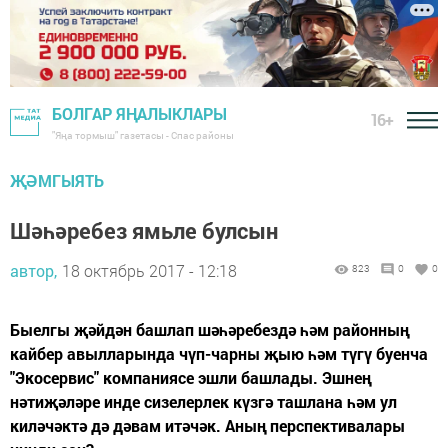
БОЛГАР ЯҢАЛЫКЛАРЫ
16+
"Яңа тормыш" газетасы - Спас районы
ҖӘМГЫЯТЬ
Шәһәребез ямьле булсын
автор,
18 октябрь 2017 - 12:18
823
0
0
Быелгы җәйдән башлап шәһәребездә һәм районның
кайбер авылларында чүп-чарны җыю һәм түгү буенча
"Экосервис" компаниясе эшли башлады. Эшнең
нәтиҗәләре инде сизелерлек күзгә ташлана һәм ул
киләчәктә дә дәвам итәчәк. Аның перспективалары