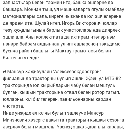
запчастьләр белән тәэмин итә, башка эшләрне дә
башкара. Моннан тыш, ул машиналарга ягулык-майлау
материаллары сала, кирәге чыкканда юл эшчеләренә
дә ярдәм итә. Шулай итеп, Игорь Викторович юллар
төзү хуҗалыгының барлык участокларында диярлек
эшли ала. Аны коллективта да ихтирам итәләр һәм
һөнәри бәйрәм алдыннан ул иптәшләренең тәкъдиме
буенча район башлыгы Мактау грамотасы белән
билгеләп үтелде.
Ә Мансур Хаҗибуллин "Алексеевскдорстрой"
филиалында тракторчы булып эшли. Җәен ул МТЗ-82
тракторында юл кырыйларын чабу белән мәшгуль
булган, кышын тракторына отвал белән ротор тагып,
юлларны, юл билгеләрен, павильоннарны кардан
чистарта.
Инде унҗиде ел юлчы булып эшләүче Мансур
Минзиевич хәзерге вакытта тракторын кышкы сезонга
әзерләү белән мәшгуль. Үзенең эшкә җаваплы каравы,