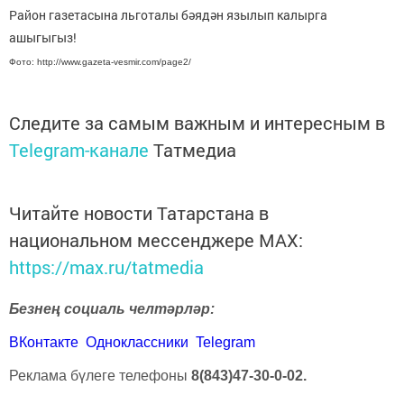
Район газетасына льготалы бәядән язылып калырга
ашыгыгыз!
Фото: http://www.gazeta-vesmir.com/page2/
Следите за самым важным и интересным в
Telegram-канале
Татмедиа
Читайте новости Татарстана в
национальном мессенджере MАХ:
https://max.ru/tatmedia
Безнең социаль челтәрләр:
ВКонтакте
Одноклассники
Telegram
Реклама бүлеге телефоны
8(843)47-30-0-02.