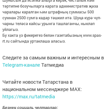
Шунысын да исәпкә алырга кирәк, чисталык һәм
тәртипне бозучыларга карата административ җәза
чаралары каралган һәм штрафның суммасы 500
сумнан 2500 сумга кадәр тәшкил итә. Шуңа күрә чүп-
чарны теләсә кайсы урынга ташлаганчы, ныклап
уйлагыз.
Бу хакта үз фикерегез белән газетабызның www.spas-
rt.ru сайтында уртаклаша аласыз.
Следите за самым важным и интересным в
Telegram-канале
Татмедиа
Читайте новости Татарстана в
национальном мессенджере MАХ:
https://max.ru/tatmedia
Безнең социаль челтәрләр: