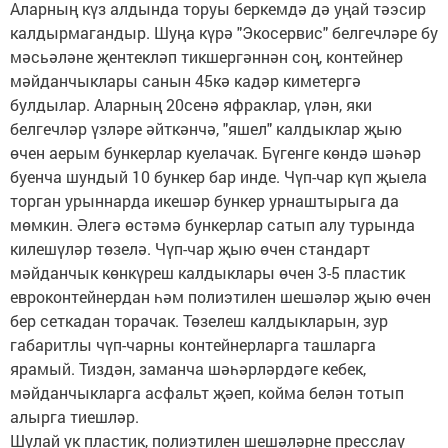
Аларның күз алдында торуы беркемдә дә уңай тәэсир
калдырмагандыр. Шуңа күрә "Экосервис" белгечләре бу
мәсьәләне җентекләп тикшергәннән соң, контейнер
мәйданчыклары санын 45кә кадәр киметергә
булдылар. Аларның 20сенә яфраклар, үлән, яки
белгечләр үзләре әйткәнчә, "яшел" калдыклар җыю
өчен аерым бункерлар куелачак. Бүгенге көндә шәһәр
буенча шундый 10 бункер бар инде. Чүп-чар күп җыела
торган урыннарда икешәр бункер урнаштырыга да
мөмкин. Әлегә өстәмә бункерлар сатып алу турында
килешүләр төзелә. Чүп-чар җыю өчен стандарт
мәйданчык көнкүреш калдыклары өчен 3-5 пластик
евроконтейнердан һәм полиэтилен шешәләр җыю өчен
бер сеткадан торачак. Төзелеш калдыкларын, зур
габаритлы чүп-чарны контейнерларга ташларга
ярамый. Тиздән, заманча шәһәрләрдәге кебек,
мәйданчыкларга асфальт җәеп, койма белән тотып
алырга тиешләр.
Шулай ук пластик, полиэтилен шешәләрне пресслау