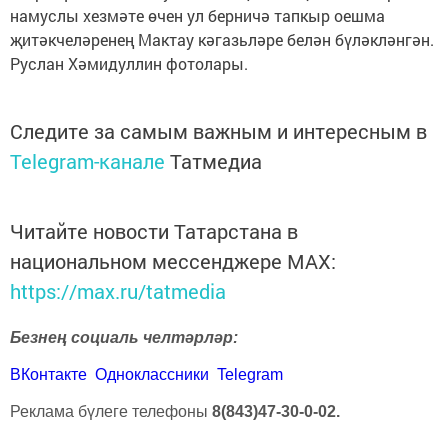
намуслы хезмәте өчен ул берничә тапкыр оешма
җитәкчеләренең Мактау кәгазьләре белән бүләкләнгән.
Руслан Хәмидуллин фотолары.
Следите за самым важным и интересным в
Telegram-канале
Татмедиа
Читайте новости Татарстана в
национальном мессенджере MАХ:
https://max.ru/tatmedia
Безнең социаль челтәрләр:
ВКонтакте
Одноклассники
Telegram
Реклама бүлеге телефоны
8(843)47-30-0-02.