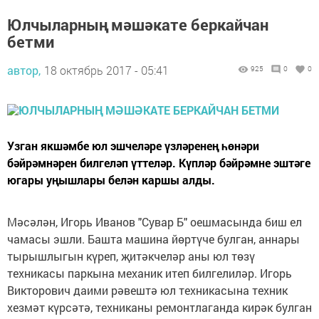
Юлчыларның мәшәкате беркайчан
бетми
автор,
18 октябрь 2017 - 05:41
925
0
0
Узган якшәмбе юл эшчеләре үзләренең һөнәри
бәйрәмнәрен билгеләп үттеләр. Күпләр бәйрәмне эштәге
югары уңышлары белән каршы алды.
Мәсәлән, Игорь Иванов "Сувар Б" оешмасында биш ел
чамасы эшли. Башта машина йөртүче булган, аннары
тырышлыгын күреп, җитәкчеләр аны юл төзү
техникасы паркына механик итеп билгелиләр. Игорь
Викторович даими рәвештә юл техникасына техник
хезмәт күрсәтә, техниканы ремонтлаганда кирәк булган