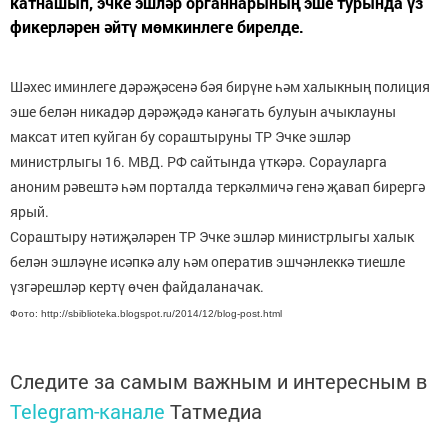
катнашып, эчке эшләр органнарының эше турында үз
фикерләрен әйтү мөмкинлеге бирелде.
Шәхес иминлеге дәрәҗәсенә бәя бирүне һәм халыкның полиция
эше белән никадәр дәрәҗәдә канәгать булуын ачыклауны
максат итеп куйган бу сораштыруны ТР Эчке эшләр
министрлыгы 16. МВД. РФ сайтында үткәрә. Сорауларга
аноним рәвештә һәм порталда теркәлмичә генә җавап бирергә
ярый.
Сораштыру нәтиҗәләрен ТР Эчке эшләр министрлыгы халык
белән эшләүне исәпкә алу һәм оператив эшчәнлеккә тиешле
үзгәрешләр кертү өчен файдаланачак.
Фото: http://sbiblioteka.blogspot.ru/2014/12/blog-post.html
Следите за самым важным и интересным в
Telegram-канале
Татмедиа