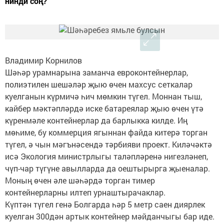
нинди соң?
Владимир Корнилов
Шәһәр урамнарына заманча евроконтейнерлар,
полиэтилен шешәләр җыю өчен махсус сеткалар
куелганын күрмичә һич мөмкин түгел. Моннан тыш,
кайбер мәктәпләрдә иске батареялар җыю өчен үтә
күренмәле контейнерлар да барлыкка килде. Иң
мөһиме, бу коммерция ягыннан файда китерә торган
түгел, ә чын мәгънәсендә тәрбияви проект. Киләчәктә
исә Экология министрлыгы таләпләренә нигезләнеп,
чүп-чар түгүне авылларда да оештырырга җыеналар.
Моның өчен әле шәһәрдә торган тимер
контейнерларны илтеп урнаштырачаклар.
Күптән түгел генә Болгарда һәр 5 метр саен диярлек
куелган 300дән артык контейнер мәйданчыгы бар иде.