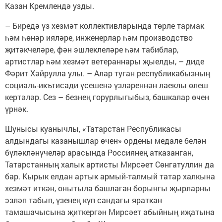
Казан Кремлендә узды.
– Биредә үз хезмәт коллективларында төрле тармак
һәм һөнәр ияләре, инженерлар һәм производство
җитәкчеләре, фән эшлеклеләре һәм табиблар,
артистлар һәм хезмәт ветераннары җыелды, – диде
Фәрит Хәйрулла улы. – Алар туган республикабызның
социаль-икътисади үсешенә үзләреннән лаеклы өлеш
кертәләр. Сез – безнең горурлыгыбыз, башкалар өчен
үрнәк.
Шунысы куанычлы, «Татарстан Республикасы
алдындагы казанышлар өчен» ордены медале белән
бүләкләнүчеләр арасында Россиянең атказанган,
Татарстанның халык артисты Мирсәет Сөнгатуллин да
бар. Кырык елдан артык армый-талмый татар халкына
хезмәт иткән, онытыла башлаган борынгы җырларны
эзләп табып, үзенең күп сандагы яраткан
тамашачысына җиткергән Мирсәет абыйның иҗатына