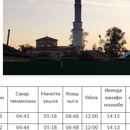
Икенде
С
ә
х
ә
р
М
ә
четт
ә
Кояш
өн
Ө
йл
ә
х
ә
н
ә
фи
т
ә
мамлана
укыла
чыга
м
ә
зх
ә
бе
1
04:43
05:16
06:46
12:00
14:15
2
04:44
05:18
06:48
12:00
14:13