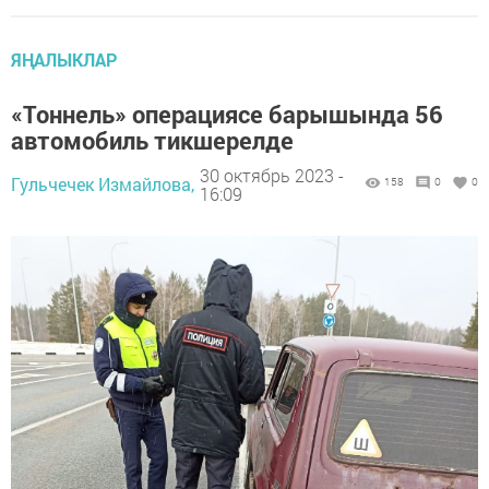
ЯҢАЛЫКЛАР
«Тоннель» операциясе барышында 56
автомобиль тикшерелде
30 октябрь 2023 -
Гульчечек Измайлова,
158
0
0
16:09