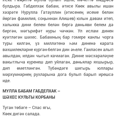
булдыра. Габделхак бабам, әтисе Көек авылы ишан
хәзрәте Нурулла Гатауллин (әтисенең исеме белән
йөргән фамилия, соңыннан Алишев) юлын дәвам итеп,
халыкка дини белем белән бергә дөньяви белем дә
биргән, мәгърифәт нуры чәчкән. Ул ислам динен
куәтләгән шәхес. Бабамның бар гомере канлы чорга
туры килгән, үз милләтенә һәм диненә карата
вәхшилекләрне күргән-белгән дин әһеле. Гаиләсен алып
авылдан, илдән чыгып качмаган. Динне мәсхәрәләүне
вакытлыча күренеш дип уйлаган, дөньялар яхшырыр,
дип өметләнгән. Түбәндәге шигырь юллары
мәрхүмнәрнең рухларына дога булып барып ирешсә
иде.
МУЛЛА БАБАМ ГАБДЕЛХАК –
ШӘХЕС КУЛЬТЫ КОРБАНЫ
Туган төбәге – Спас ягы,
Көек дигән салада.