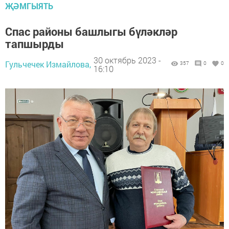
ҖӘМГЫЯТЬ
Спас районы башлыгы бүләкләр
тапшырды
30 октябрь 2023 -
Гульчечек Измайлова,
357
0
0
16:10