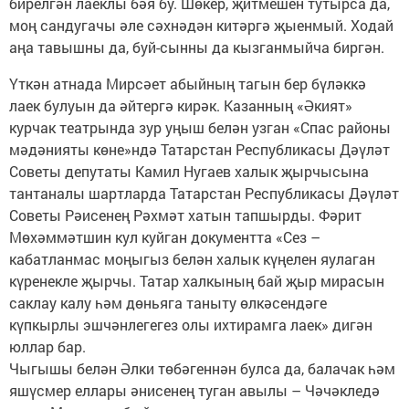
бирелгән лаеклы бәя бу. Шөкер, җитмешен тутырса да,
моң сандугачы әле сәхнәдән китәргә җыенмый. Ходай
аңа тавышны да, буй-сынны да кызганмыйча биргән.
Үткән атнада Мирсәет абыйның тагын бер бүләккә
лаек булуын да әйтергә кирәк. Казанның «Әкият»
курчак театрында зур уңыш белән узган «Спас районы
мәдәнияты көне»ндә Татарстан Республикасы Дәүләт
Советы депутаты Камил Нугаев халык җырчысына
тантаналы шартларда Татарстан Республикасы Дәүләт
Советы Рәисенең Рәхмәт хатын тапшырды. Фәрит
Мөхәммәтшин кул куйган документта «Сез –
кабатланмас моңыгыз белән халык күңелен яулаган
күренекле җырчы. Татар халкының бай җыр мирасын
саклау калу һәм дөньяга таныту өлкәсендәге
күпкырлы эшчәнлегегез олы ихтирамга лаек» дигән
юллар бар.
Чыгышы белән Әлки төбәгеннән булса да, балачак һәм
яшүсмер еллары әнисенең туган авылы – Чәчәкледә