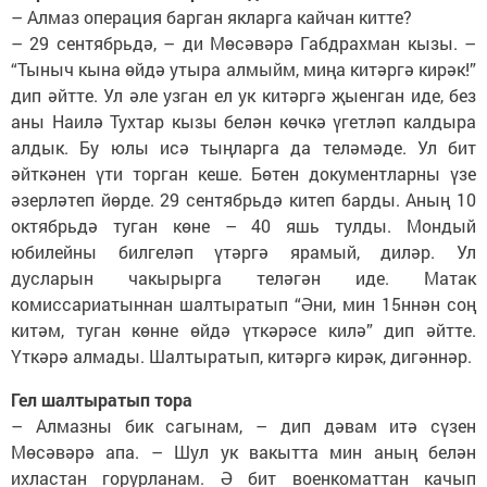
– Алмаз операция барган якларга кайчан китте?
– 29 сентябрьдә, – ди Мөсәвәрә Габдрахман кызы. –
“Тыныч кына өйдә утыра алмыйм, миңа китәргә кирәк!”
дип әйтте. Ул әле узган ел ук китәргә җыенган иде, без
аны Наилә Тухтар кызы белән көчкә үгетләп калдыра
алдык. Бу юлы исә тыңларга да теләмәде. Ул бит
әйткәнен үти торган кеше. Бөтен документларны үзе
әзерләтеп йөрде. 29 сентябрьдә китеп барды. Аның 10
октябрьдә туган көне – 40 яшь тулды. Мондый
юбилейны билгеләп үтәргә ярамый, диләр. Ул
дусларын чакырырга теләгән иде. Матак
комиссариатыннан шалтыратып “Әни, мин 15ннән соң
китәм, туган көнне өйдә үткәрәсе килә” дип әйтте.
Үткәрә алмады. Шалтыратып, китәргә кирәк, дигәннәр.
Гел шалтыратып тора
– Алмазны бик сагынам, – дип дәвам итә сүзен
Мөсәвәрә апа. – Шул ук вакытта мин аның белән
ихластан горурланам. Ә бит военкоматтан качып