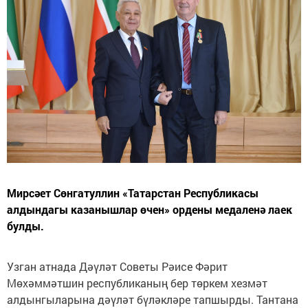
Мирсәет Сөнгатуллин «Татарстан Республикасы
алдындагы казанышлар өчен» ордены медаленә лаек
булды.
Узган атнада Дәүләт Советы Рәисе Фәрит
Мөхәммәтшин республиканың бер төркем хезмәт
алдынгыларына дәүләт бүләкләре тапшырды. Тантана