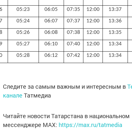
6
05:23
06:05
07:35
12:00
13:37
7
05:24
06:07
07:37
12:00
13:36
8
05:26
06:08
07:38
12:00
13:35
9
05:27
06:10
07:40
12:00
13:34
0
05:28
06:12
07:42
12:00
13:34
Следите за самым важным и интересным в
T
канале
Татмедиа
Читайте новости Татарстана в национальном
мессенджере MАХ:
https://max.ru/tatmedia