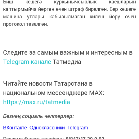
Биш кешегә куркынычсызлык каешларын
каптырмыйча йөргән өчен штраф бирелгән. Бер кешегә
машина утлары кабызылмаган килеш йөрү өчен
протокол төзелгән.
Следите за самым важным и интересным в
Telegram-канале
Татмедиа
Читайте новости Татарстана в
национальном мессенджере MАХ:
https://max.ru/tatmedia
Безнең социаль челтәрләр:
ВКонтакте
Одноклассники
Telegram