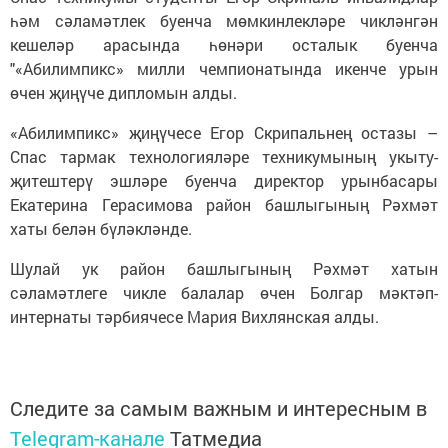
һәм сәламәтлек буенча мөмкинлекләре чикләнгән
кешеләр арасында һөнәри осталык буенча
"«Абилимпикс» милли чемпионатында икенче урын
өчен җиңүче дипломын алды.
«Абилимпикс» җиңүчесе Егор Скрипальнең остазы –
Спас тармак технологияләре техникумының укыту-
җитештерү эшләре буенча директор урынбасары
Екатерина Герасимова район башлыгының Рәхмәт
хаты белән бүләкләнде.
Шулай ук район башлыгының Рәхмәт хатын
сәламәтлеге чикле балалар өчен Болгар мәктәп-
интернаты тәрбиячесе Мария Вихлянская алды.
Следите за самым важным и интересным в
Telegram-канале
Татмедиа