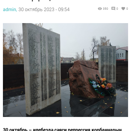
admin,
30 октябрь 2023 - 09:54
350
0
0
30 октябрь – илебездә сәяси репрессия корбаннарын