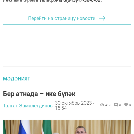
Реклама бүлеге телефоны
8(843)47-30-0-02.
Перейти на страницу новости
МӘДӘНИЯТ
Бер атнада – ике бүләк
30 октябрь 2023 -
Талгат Замалетдинов,
413
0
0
15:54