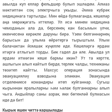
авылда күп еллар фельдшер булып эшләдем. Алмаз
мәктәптән соң электрчыга укыды. Әмма күбрәк
медицинага тартылды. Мин өйдә булмаганда, кешеләр
аңа мөрәҗәгать иттеләр. Ул исә минем медицина
чемоданын ала да, берсенең кан басымын үлчи,
икенчесенә кирәкле даруны бирә. Үзем белгәннәрнең
барысын да улыма өйрәтергә тырыштым. Улым
балачактан йомшак күңелле иде. Кешеләргә ярдәм
итәргә атлыгып торды. Бик гадел дә әле. Авылда ул
ярдәм итмәгән кеше бармы икән? Ут та кертте,
ашлыгын алып кайтып бирде, терлек чалды, техниканы
төзәтеп кайтты. Махсус операция зонасында
эвакуацияләү взводына эләккән. Эвакуация
отделениесе командиры итеп куйганнар. Сугыш
кырыннан яралыларны һәм һәлак булганнарны алып
чыга. Андыйлар саны азрак, яки бөтенләй булмасын
иде дә бит!
Кырык яшен читтә каршылады