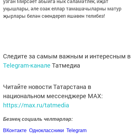
узган Мирсәет абыйга нык сәламәтлек, иҗат
уңышлары, әле озак еллар тамашачыларны матур
җырлары белән сөендереп яшәвен телибез!
Следите за самым важным и интересным в
Telegram-канале
Татмедиа
Читайте новости Татарстана в
национальном мессенджере MАХ:
https://max.ru/tatmedia
Безнең социаль челтәрләр:
ВКонтакте
Одноклассники
Telegram