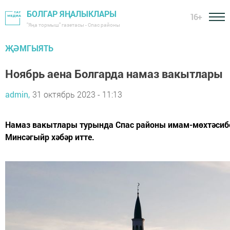
БОЛГАР ЯҢАЛЫКЛАРЫ
16+
"Яңа тормыш" газетасы - Спас районы
ҖӘМГЫЯТЬ
Ноябрь аена Болгарда намаз вакытлары
admin,
31 октябрь 2023 - 11:13
Намаз вакытлары турында Спас районы имам-мөхтәсибе
Минсәгыйр хәбәр итте.