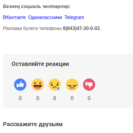
Безнең социаль челтәрләр:
ВКонтакте
Одноклассники
Telegram
Реклама бүлеге телефоны
8(843)47-30-0-02.
Оставляйте реакции
0
0
0
0
0
Расскажите друзьям