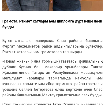
Грамота, Рәхмәт хатлары һәм дипломга дүрт кеше лаек
булды.
Бүген атналык планеркада Спас районы башлыгы
Фәргат Мөхәммәтов район алдынгыларына бүләкләр,
Рәхмәт хатлары һәм грамоталар тапшырды.
«Новая жизнь» («Яңа тормыш») газетасы филиалының
дубляж буенча баш мөхәррир урынбасары Тәлгат
Җамалетдинов Татарстан Республикасы массакүләм
мәгълүмат чаралары тармагында намуслы һәм
күпьеллык хезмәте һәм «Яңа тормыш» район газетасы
үсешенә бәяләп бетергесез өлеш керткәне өчен Спас
районы башлыгының Мактау грамотасына лаек булды.
Спас техникумы студенты Егор Скрипаль инвалидлар