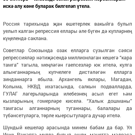
искә алу көне буларак билгеләп үтелә.
Россия тарихында җан өшетерлек вакыйга булып
уелып калган репрессия еллары әле бүген дә күпләрнең
күңелендә саклана.
Советлар Союзында озак елларга сузылган сәяси
репрессияләр нәтиҗәсендә миллионлаган кешегә “кара
тамга” тагыла, меңләгән гаепсезләр юк ителә, кулга
алынганнарның күпчелеге дистәләгән елларга
зинданнарга ябыла. Архангель яклары, Магадан,
Колыма, НКВД ихатасында, салкын подвалларда,
ГУЛАГ лагерьларында илебезнең асыл егет һәм
кызларының гомерләре киселә. “Халык дошманы”
тамгасы алганнарның туганнары, балалары да
түбәнсетүләргә, төрле кыерсытуларга дучар ителә.
Шундый кешеләр арасында минем бабам да бар. Ул
Иске Рәҗәптә мулла булып эшли, мәчеттә мәдрәсә