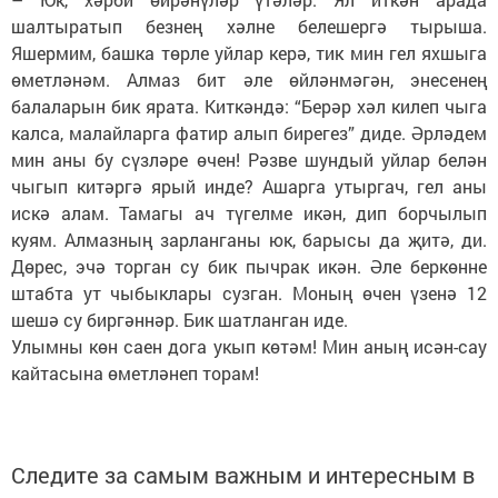
шалтыратып безнең хәлне белешергә тырыша.
Яшермим, башка төрле уйлар керә, тик мин гел яхшыга
өметләнәм. Алмаз бит әле өйләнмәгән, энесенең
балаларын бик ярата. Киткәндә: “Берәр хәл килеп чыга
калса, малайларга фатир алып бирегез” диде. Әрләдем
мин аны бу сүзләре өчен! Рәзве шундый уйлар белән
чыгып китәргә ярый инде? Ашарга утыргач, гел аны
искә алам. Тамагы ач түгелме икән, дип борчылып
куям. Алмазның зарланганы юк, барысы да җитә, ди.
Дөрес, эчә торган су бик пычрак икән. Әле беркөнне
штабта ут чыбыклары сузган. Моның өчен үзенә 12
шешә су биргәннәр. Бик шатланган иде.
Улымны көн саен дога укып көтәм! Мин аның исән-сау
кайтасына өметләнеп торам!
Следите за самым важным и интересным в