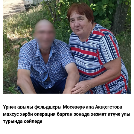
Үрнәк авылы фельдшеры Мөсәвәрә апа Акҗегетова
махсус хәрби операция барган зонада хезмәт итүче улы
турында сөйләде