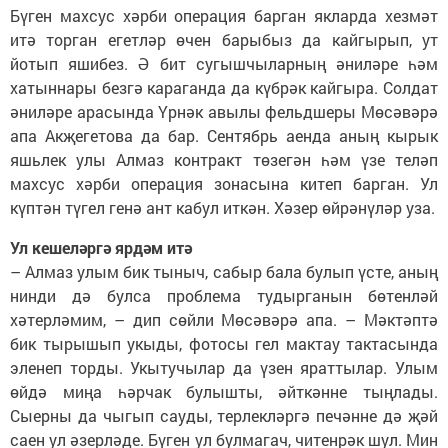
Бүген махсус хәрби операция барган якларда хезмәт
итә торган егетләр өчен барыбыз да кайгырып, ут
йотып яшибез. Ә бит сугышчыларның әниләре һәм
хатыннары безгә караганда да күбрәк кайгыра. Солдат
әниләре арасында Үрнәк авылы фельдшеры Мөсәвәрә
апа Акҗегетова да бар. Сентябрь аенда аның кырык
яшьлек улы Алмаз контракт төзегән һәм үзе теләп
махсус хәрби операция зонасына китеп барган. Ул
күптән түгел генә ант кабул иткән. Хәзер өйрәнүләр уза.
Ул кешеләргә ярдәм итә
– Алмаз улым бик тыныч, сабыр бала булып үсте, аның
нинди дә булса проблема тудырганын бөтенләй
хәтерләмим, – дип сөйли Мөсәвәрә апа. – Мәктәптә
бик тырышып укыды, фотосы гел мактау тактасында
эленеп торды. Укытучылар да үзен яраттылар. Улым
өйдә миңа һәрчак булышты, әйткәнне тыңлады.
Сыерны да чыгып сауды, терлекләргә печәнне дә җәй
саен ул әзерләде. Бүген ул булмагач, читенрәк шул. Мин