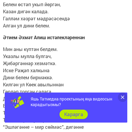
Белем өстәп укып йөргән,
Казан дигән калада.
Галләм хәзрәт мәдрәсәсендә
Алган ул дини белем.
Әтием Әхмәт Алиш истәлекләреннән
Мин аны күптән белдем.
Указлы мулла булгач,
Җибәргәннәр хезмәткә.
Иске Рәҗәп халкына
Дини белем бирмәккә.
Килгән ул Көек авылыннан
Гөрләп торган салага.
Дөньяви белемне дә,
Яшь Татмедиа проектының яңа видеосын
карадыгызмы?
Биргән ул һәр балага.
Татар күргән хәсрәт-газап
Карарга
Төшмидер лә ул күктән.
“Эшләгәнне – мир сөймәс”, дигәнне