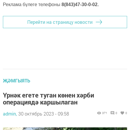
Реклама бүлеге телефоны
8(843)47-30-0-02.
Перейти на страницу новости
ҖӘМГЫЯТЬ
Үрнәк егете туган көнен хәрби
операциядә каршылаган
admin,
30 октябрь 2023 - 09:58
371
0
0