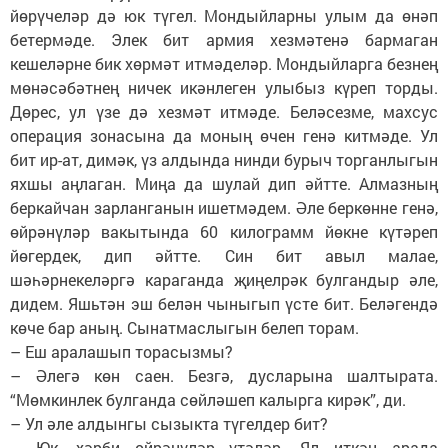
йөрүчеләр дә юк түгел. Мондыйларны улым да өнәп
бетермәде. Элек бит армия хезмәтенә бармаган
кешеләрне бик хөрмәт итмәделәр. Мондыйларга безнең
мөнәсәбәтнең ничек икәнлеген улыбыз күреп торды.
Дөрес, ул үзе дә хезмәт итмәде. Беләсезме, махсус
операция зонасына да моның өчен генә китмәде. Ул
бит ир-ат, димәк, үз алдында нинди бурыч торганлыгын
яхшы аңлаган. Миңа да шулай дип әйтте. Алмазның
беркайчан зарланганын ишетмәдем. Әле беркөнне генә,
өйрәнүләр вакытында 60 килограмм йөкне күтәреп
йөгердек, дип әйтте. Син бит авыл малае,
шәһәрнекеләргә караганда җиңелрәк булгандыр әле,
дидем. Яшьтән эш белән чыныгып үсте бит. Беләгендә
көче бар аның. Сынатмаслыгын белеп торам.
– Еш аралашып торасызмы?
– Әлегә көн саен. Безгә, дусларына шалтырата.
“Мөмкинлек булганда сөйләшеп калырга кирәк”, ди.
– Ул әле алдынгы сызыкта түгелдер бит?
– Юк, хәрби өйрәнүләр үтәләр. Ял иткән арада