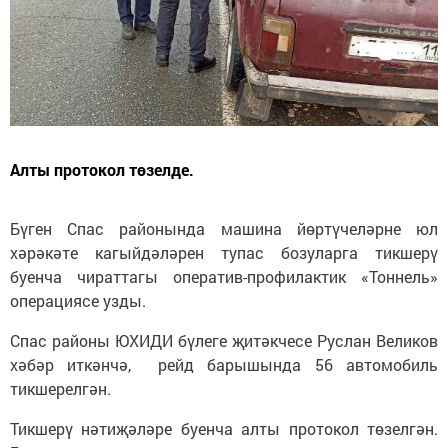
Алты протокол төзелде.
Бүген Спас районында машина йөртүчеләрне юл
хәрәкәте кагыйдәләрен тупас бозуларга тикшерү
буенча чираттагы оператив-профилактик «Тоннель»
операциясе узды.
Спас районы ЮХИДИ бүлеге җитәкчесе Руслан Великов
хәбәр иткәнчә, рейд барышында 56 автомобиль
тикшерелгән.
Тикшерү нәтиҗәләре буенча алты протокол төзелгән.