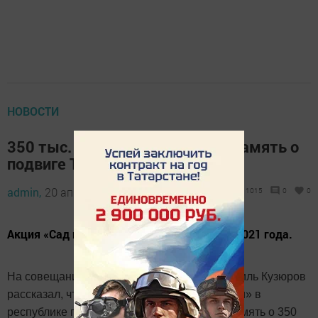
НОВОСТИ
350 тыс. саженцев высадят в память о
подвиге Татарстанев
admin,
20 апреля 2021 - 12:57
1015
0
0
Акция «Сад памяти» в РТ пройдет в 8 мая 2021 года.
На совещание в Казани Минлесхоза РТ Равиль Кузюров
рассказал, что благодаря акции «Сад памяти» в
республике посядяд 350 тыс. саженцев в память о 350