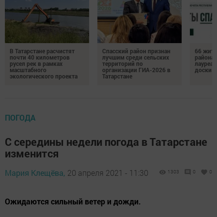
В Татарстане расчистят
Спасский район признан
66 жите
почти 40 километров
лучшим среди сельских
района 
русел рек в рамках
территорий по
лауреат
масштабного
организации ГИА-2026 в
доски п
экологического проекта
Татарстане
ПОГОДА
С середины недели погода в Татарстане
изменится
Мария Клещёва,
20 апреля 2021 - 11:30
1303
0
0
Ожидаются сильный ветер и дожди.