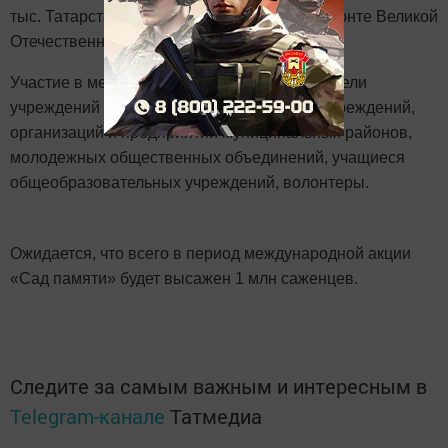
тыс. Татарстанцев – которые погибли на фронте Великой
Отечественной войны.
Участие в мероприятие примут ппредставители
учреждений Минлесхоза РТ, исполкомов, учреждений,
организаций и предприятий муниципальных районов,
молодежных общественных объединений, учащиеся
общеобразовательных учреждений, волонтеры.
Ожидается, что всего в период международной акции
«Сад памяти» будет высажен 1 млн саженцев.
Следите за самым важным и интересным в
Telegram-канале
Татмедиа