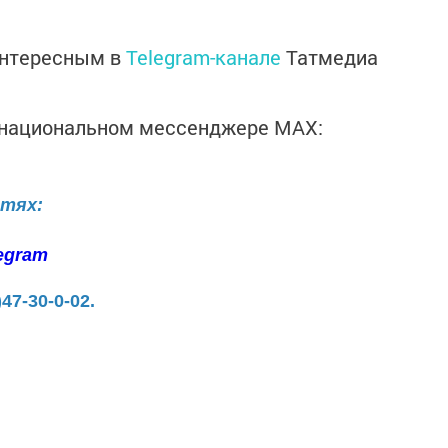
интересным в
Telegram-канале
Татмедиа
в национальном мессенджере MАХ:
етях:
egram
)47-30-0-02.