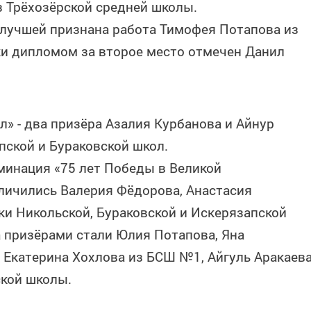
 Трёхозёрской средней школы.
 лучшей признана работа Тимофея Потапова из
ки дипломом за второе место отмечен Данил
л» - два призёра Азалия Курбанова и Айнур
пской и Бураковской школ.
минация «75 лет Победы в Великой
тличились Валерия Фёдорова, Анастасия
ки Никольской, Бураковской и Искерязапской
а призёрами стали Юлия Потапова, Яна
Екатерина Хохлова из БСШ №1, Айгуль Аракаева
ской школы.