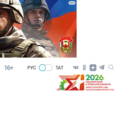
16+
РУС
ТАТ