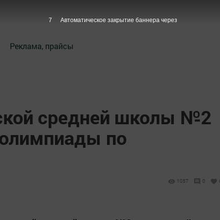
7
Автоматическое закрытие баннера через
Реклама, прайсы
ской средней школы №2
 олимпиады по
1057
0