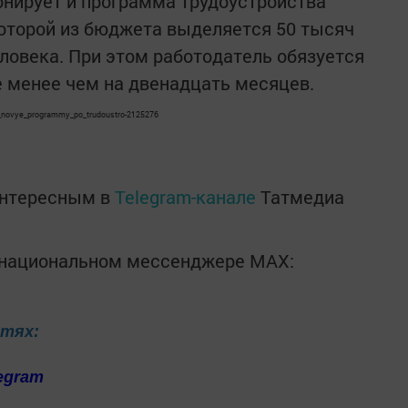
нирует и программа трудоустройства
оторой из бюджета выделяется 50 тысяч
еловека. При этом работодатель обязуется
е менее чем на двенадцать месяцев.
vodit_novye_programmy_po_trudoustro-2125276
интересным в
Telegram-канале
Татмедиа
в национальном мессенджере MАХ:
етях:
egram