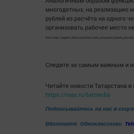
Аналогичным образом функцио
многодетных, на реализацию к
рублей из расчёта на одного ч
организовать рабочее место н
Фото: http://togliatti.vibirai.ru/articles/centr_zanyatosti_tolyatti_pro
Следите за самым важным и 
Читайте новости Татарстана 
https://max.ru/tatmedia
Подписывайтесь на нас в соцс
ВКонтакте
Одноклассники
Tel