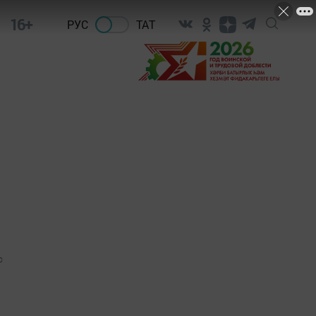
16+
РУС
ТАТ
0