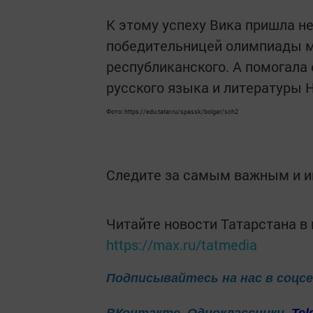
К этому успеху Вика пришла не
победительницей олимпиады му
республиканского. А помогала 
русского языка и литературы 
Фото: https://edu.tatar.ru/spassk/bolgar/sch2
Следите за самым важным и 
Читайте новости Татарстана 
https://max.ru/tatmedia
Подписывайтесь на нас в соцс
ВКонтакте
Одноклассники
Tel