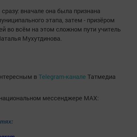
 сразу: вначале она была признана
ниципального этапа, затем - призёром
ей во всём на этом сложном пути учитель
Наталья Мухутдинова.
интересным в
Telegram-канале
Татмедиа
в национальном мессенджере MАХ:
етях:
egram