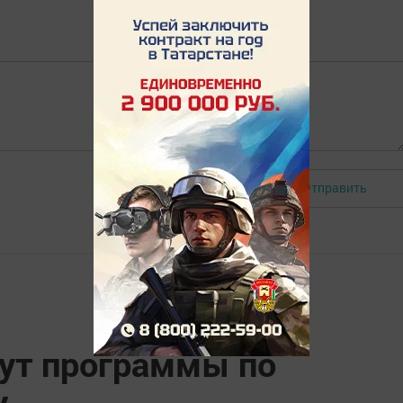
Отправить
Авторизоваться
ут программы по
у