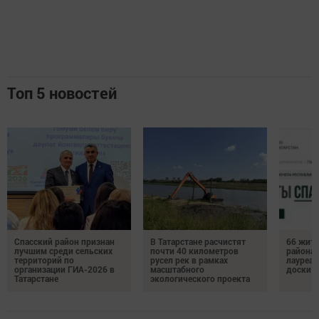
Топ 5 новостей
Спасский район признан
В Татарстане расчистят
66 жите
лучшим среди сельских
почти 40 километров
района 
территорий по
русел рек в рамках
лауреат
организации ГИА-2026 в
масштабного
доски п
Татарстане
экологического проекта