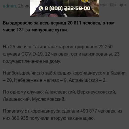
admin,
25 июня 2021 - 13:30
1293
0
0
Выздоровело за весь период 20 011 человек, в том
числе 131 за минувшие сутки.
На 25 июня в Татарстане зарегистрировано 22 250
случаев COVID-19, 12 человек госпитализированы, 23
получают лечение на дому.
Наибольшее число заболевших коронавирусом в Казани
– 20, Набережные Челнах – 9, Актанышский – 2.
По одному случаю: Алексеевский, Верхнеуслонский,
Лаишевский, Муслюмовский.
Прививку от коронавируса сделали 490 877 человек, из
них 360 935 получили вторую вакцинацию.