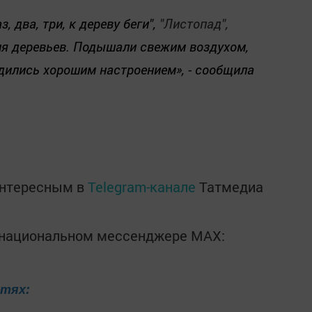
, два, три, к дереву беги",
"Листопад",
я деревьев
. Подышали свежим воздухом,
ядились хорошим настроением», - сообщила
интересным в
Telegram-канале
Татмедиа
в национальном мессенджере MАХ:
етях: