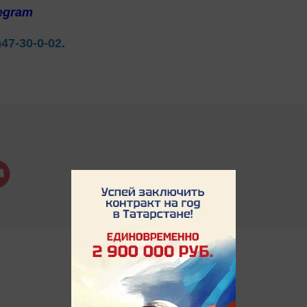
egram
)47-30-0-02.