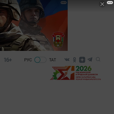
16+
РУС
ТАТ