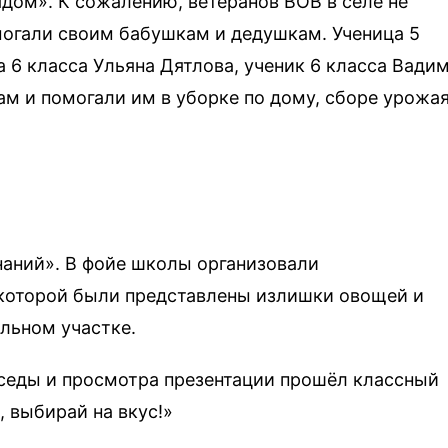
ядом». К сожалению, ветеранов ВОВ в селе не
могали своим бабушкам и дедушкам. Ученица 5
а 6 класса Ульяна Дятлова, ученик 6 класса Вади
м и помогали им в уборке по дому, сборе урожа
наний». В фойе школы организовали
 которой были представлены излишки овощей и
льном участке.
еседы и просмотра презентации прошёл классный
, выбирай на вкус!»