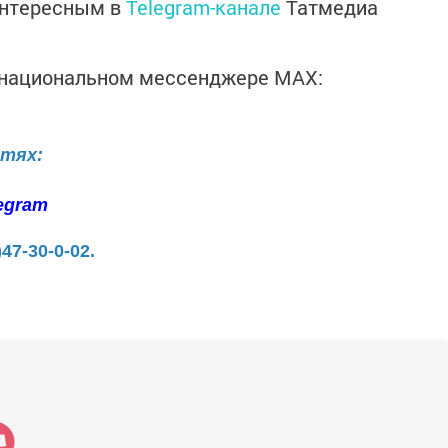
интересным в
Telegram-канале
Татмедиа
в национальном мессенджере MАХ:
етях:
egram
)47-30-0-02.