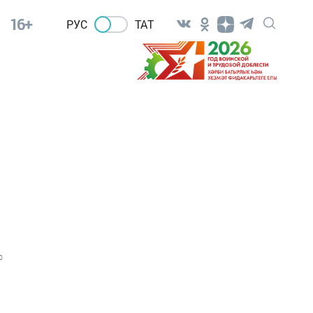
16+
РУС
ТАТ
0