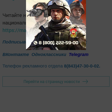
Читайте новости Татарстана в
национальном мессенджере MАХ:
https://max.ru/tatmedia
Подписывайтесь на нас в соцсетях:
ВКонтакте
Одноклассники
Telegram
Телефон рекламного отдела
8(843)47-30-0-02.
Перейти на страницу новости