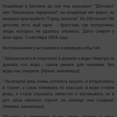
Кладбище в Беслане до сих пор называют "Детским"
или "Школьным переулком", на кладбище нет ворот, на
входной арке выбито :"Город Ангелов". Из 266 могил 186
детские, есть ещё одна - братская, где похоронены
люди, которых не удалось опознать. Дата смерти у
всех одна - 3 сентября 2004 года.
Воспоминания участников и очевидцев событий:
" Больше всего в спортзале я думала о воде. Никогда не
думала, что вода - самое ценное для человека. Без
воды мы умирали. (Ирина, заложница)
" На второй день очень хотелось кушать, я отпросилась
в туалет, а сама побежала по классам, в воде стояли
розы, я стала отрывать лепестки и засовывать их в
рот, роза немного горчит, но вообще она сладкая"
(Анжела, заложница)
"Дышать в спортзале было нечем, духота и вонь