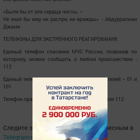
«Были бы от зла сердца чисты, –
Не знал бы мир ни распри, ни вражды» - Абдуррахман
Джами
ТЕЛЕФОНЫ ДЛЯ ЭКСТРЕННОГО РЕАГИРОВАНИЯ:
Единый телефон спасения МЧС России, позвонив по
которому, можно сообщить о любом происшествии -
112
Единый телефон вызова пожарных и спасателей – 01 и
101
Телефон правоохранительных органов - 02 или 112
Следите за самым важным и интересным в
Telegram-канале
Татмедиа