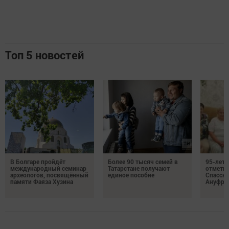
Топ 5 новостей
В Болгаре пройдёт
Более 90 тысяч семей в
95-лет
международный семинар
Татарстане получают
отмети
археологов, посвящённый
единое пособие
Спасско
памяти Фаяза Хузина
Ануфри