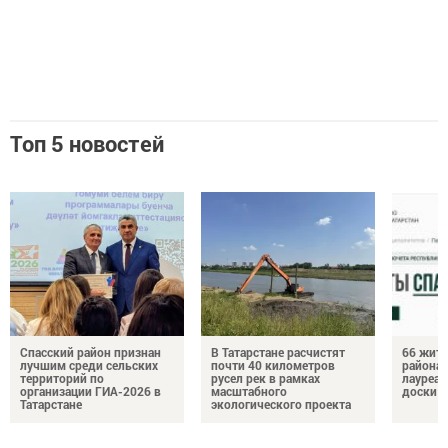
Топ 5 новостей
Спасский район признан
В Татарстане расчистят
66 жите
лучшим среди сельских
почти 40 километров
района 
территорий по
русел рек в рамках
лауреат
организации ГИА-2026 в
масштабного
доски п
Татарстане
экологического проекта