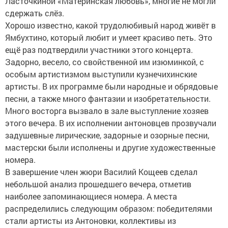
Ласточкиной «Материнская любовь», многие не могли
сдержать слёз.
Хорошо известно, какой трудолюбивый народ живёт в
Ямбухтино, который любит и умеет красиво петь. Это
ещё раз подтвердили участники этого концерта.
Задорно, весело, со свойственной им изюминкой, с
особым артистизмом выступили кузнечихинские
артисты. В их программе были народные и обрядовые
песни, а также много фантазии и изобретательности.
Много восторга вызвало в зале выступление хозяев
этого вечера. В их исполнении антоновцев прозвучали
задушевные лирические, задорные и озорные песни,
мастерски были исполнены и другие художественные
номера.
В завершение член жюри Василий Кощеев сделал
небольшой анализ прошедшего вечера, отметив
наиболее запоминающиеся номера. А места
распределились следующим образом: победителями
стали артисты из Антоновки, коллективы из