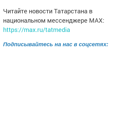
Читайте новости Татарстана в
национальном мессенджере MАХ:
https://max.ru/tatmedia
Подписывайтесь на нас в соцсетях:
ВКонтакте
Одноклассники
Telegram
Телефон рекламного отдела
8(843)47-30-0-02.
Перейти на страницу новости