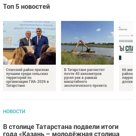
Топ 5 новостей
Спасский район признан
В Татарстане расчистят
66 жите
лучшим среди сельских
почти 40 километров
района 
территорий по
русел рек в рамках
лауреат
организации ГИА-2026 в
масштабного
доски п
Татарстане
экологического проекта
НОВОСТИ
В столице Татарстана подвели итоги
года «Казань – молодёжная столица