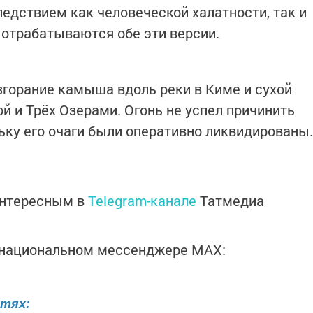
ледствием как человеческой халатности, так и
отрабатываются обе эти версии.
згорание камыша вдоль реки в Киме и сухой
й и Трёх Озерами. Огонь не успел причинить
ьку его очаги были оперативно ликвидированы.
интересным в
Telegram-канале
Татмедиа
в национальном мессенджере MАХ:
етях: