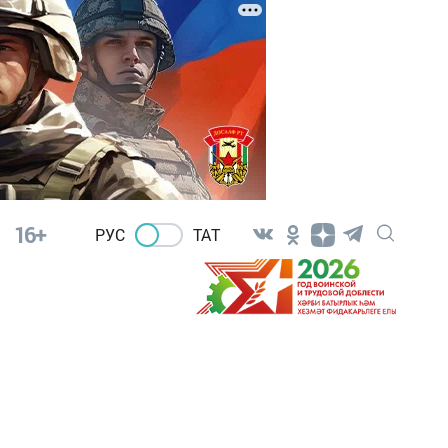
16+
РУС
ТАТ