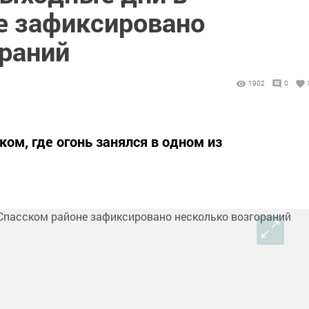
е зафиксировано
ораний
1902
0
ом, где огонь занялся в одном из