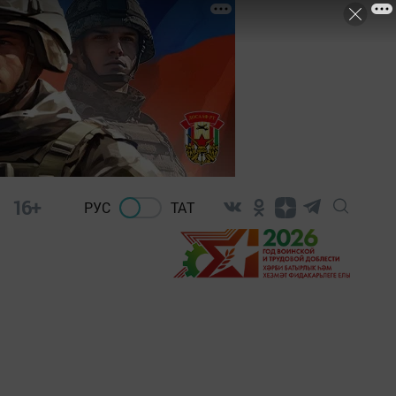
16+
РУС
ТАТ