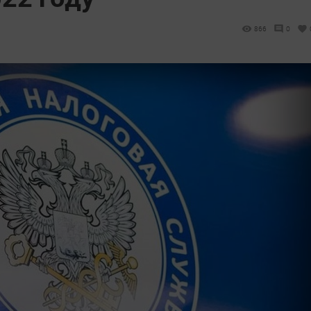
866
0