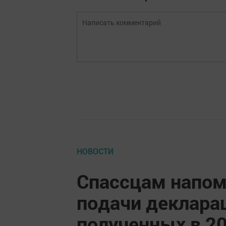
НОВОСТИ
Спассцам напомн
подачи деклара
полученных в 20