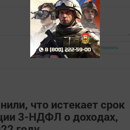
Отправить
Авторизоваться
или, что истекает срок
ции 3-НДФЛ о доходах,
22 году