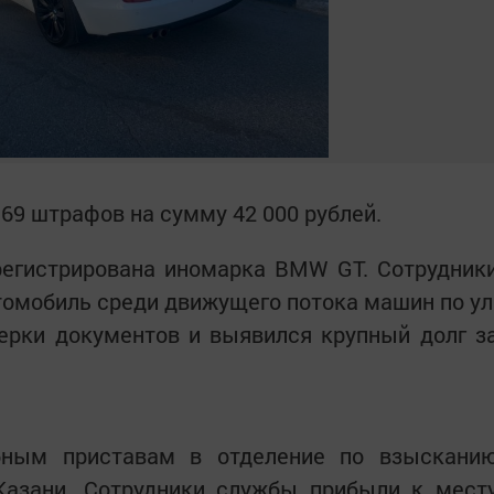
69 штрафов на сумму 42 000 рублей.
егистрирована иномарка BMW GT. Сотрудник
омобиль среди движущего потока машин по ул
верки документов и выявился крупный долг з
бным приставам в отделение по взыскани
азани. Сотрудники службы прибыли к мест