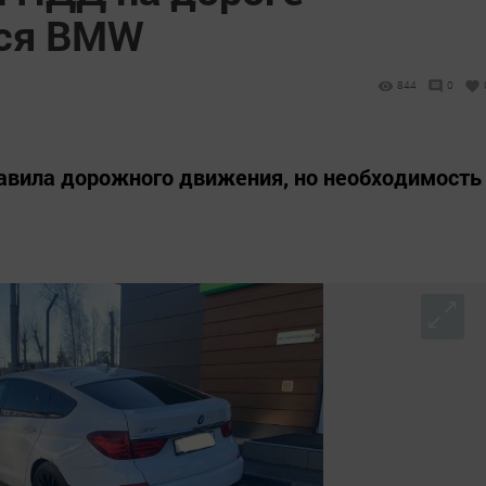
ся BMW
844
0
авила дорожного движения, но необходимость