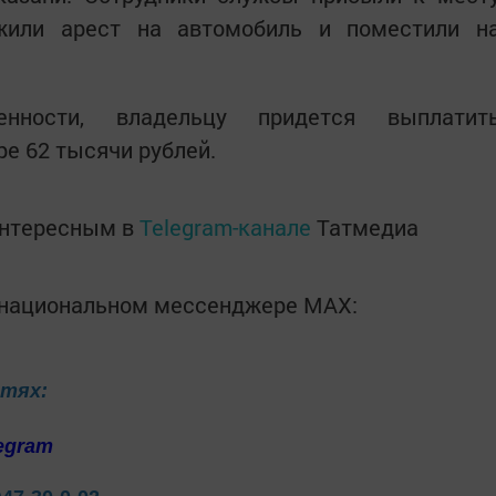
ожили арест на автомобиль и поместили н
нности, владельцу придется выплатит
ре 62 тысячи рублей.
интересным в
Telegram-канале
Татмедиа
в национальном мессенджере MАХ:
етях:
egram