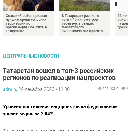
Спасский район признан
В Татарстане расчистят
66 жите
лучшим среди сельских
почти 40 километров
района 
территорий по
русел рек в рамках
лауреат
организации ГИА-2026 в
масштабного
доски п
Татарстане
экологического проекта
ЦЕНТРАЛЬНЫЕ НОВОСТИ
Татарстан вошел в топ-3 российских
регионов по реализации нацпроектов
admin,
22 декабря 2023 - 11:30
504
0
0
Уровень достижения нацпроектов на федеральном
уровне вырос на 2,84%.
Татарстан занял второе место в рейтинге регионов