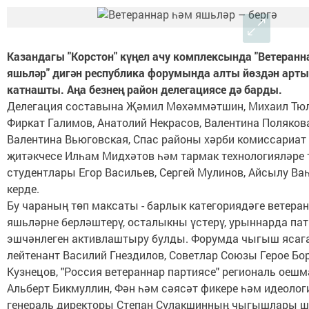
Казандагы "Корстон" күңел ачу комплексында "Ветеранн
яшьләр" дигән республика форумында алты йөздән арты
катнашты. Аңа безнең район делегациясе дә барды.
Делегация составына Җәмил Мөхәммәтшин, Михаил Тюл
Фиркат Галимов, Анатолий Некрасов, Валентина Полякова
Валентина Вьюговская, Спас районы хәрби комиссариат 
җитәкчесе Илһам Мидхәтов һәм тармак технологияләре
студентлары Егор Васильев, Сергей Мулинов, Айсылу Ва
керде.
Бу чараның төп максаты - барлык категориядәге ветера
яшьләрне берләштерү, осталыкны үстерү, урыннарда па
эшчәнлеген активлаштыру булды. Форумда чыгыш ясага
лейтенант Василий Гнездилов, Советлар Союзы Герое Бо
Кузнецов, "Россия ветераннар партиясе" региональ оешм
Альберт Бикмуллин, Фән һәм сәясәт фикере һәм идеолог
генераль директоры Степан Сулакшинның чыгышлары ш