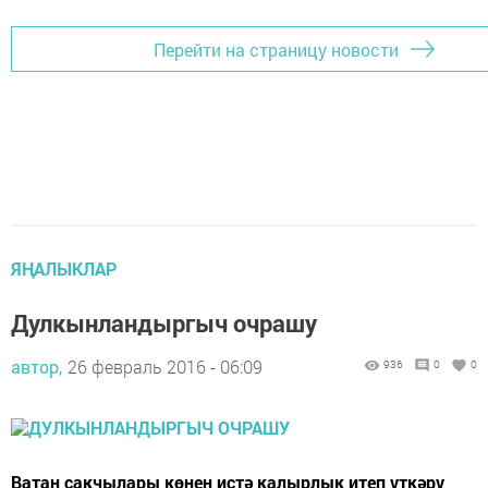
Перейти на страницу новости
ЯҢАЛЫКЛАР
Дулкынландыргыч очрашу
автор,
26 февраль 2016 - 06:09
936
0
0
Ватан сакчылары көнен истә калырлык итеп үткәрү