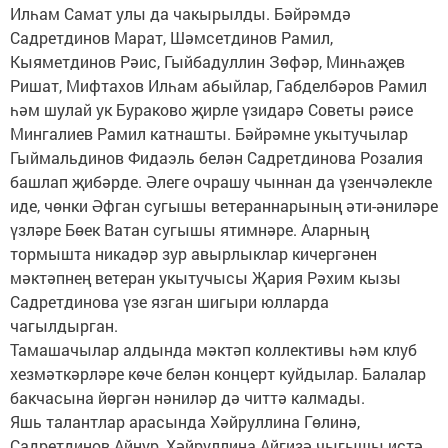
Илһам Самат улы да чакырылды. Бәйрәмдә
Садретдинов Марат, Шәмсетдинов Рамил,
Кыяметдинов Рәис, Гыйбадуллин Зөфәр, Минһаҗев
Ришат, Мифтахов Илһам абыйлар, Габделбәров Рамил
һәм шулай ук Бураково җирле үзидарә Советы рәисе
Мингалиев Рамил катнашты. Бәйрәмне укытучылар
Гыймальдинов Фидаэль белән Садретдинова Розалия
башлап җибәрде. Әлеге очрашу чыннан да үзенчәлекле
иде, чөнки Әфган сугышы ветераннарының әти-әниләре
үзләре Бөек Ватан сугышы ятимнәре. Аларның
тормышта никадәр зур авырлыклар кичергәнен
мәктәпнең ветеран укытучысы Җария Рәхим кызы
Садретдинова үзе язган шигыри юлларда
чагылдырган.
Тамашачылар алдында мәктәп коллективы һәм клуб
хезмәткәрләре көче белән концерт куйдылар. Балалар
бакчасына йөргән нәниләр дә читтә калмады.
Яшь талантлар арасында Хәйруллина Гөлинә,
Садретдинов Айнур, Хәйруллина Айгизә чыгышы истә