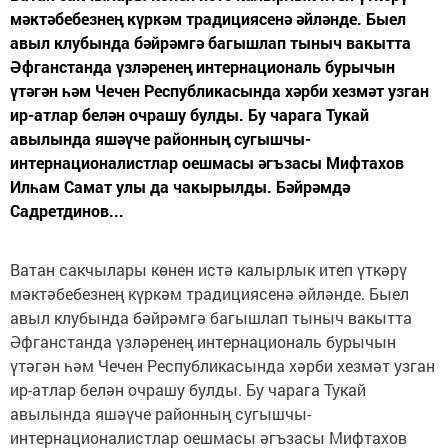
мәктәбебезнең күркәм традициясенә әйләнде. Быел
авыл клубында бәйрәмгә багышлап тыныч вакытта
Әфганстанда үзләренең интернациональ бурычын
үтәгән һәм Чечен Республикасында хәрби хезмәт узган
ир-атлар белән очрашу булды. Бу чарага Тукай
авылында яшәүче районның сугышчы-
интернационалистлар оешмасы әгъзасы Мифтахов
Илһам Самат улы да чакырылды. Бәйрәмдә
Садретдинов...
Ватан сакчылары көнен истә калырлык итеп үткәрү
мәктәбебезнең күркәм традициясенә әйләнде. Быел
авыл клубында бәйрәмгә багышлап тыныч вакытта
Әфганстанда үзләренең интернациональ бурычын
үтәгән һәм Чечен Республикасында хәрби хезмәт узган
ир-атлар белән очрашу булды. Бу чарага Тукай
авылында яшәүче районның сугышчы-
интернационалистлар оешмасы әгъзасы Мифтахов