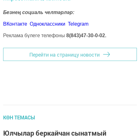
Безнең социаль челтәрләр:
ВКонтакте
Одноклассники
Telegram
Реклама бүлеге телефоны
8(843)47-30-0-02.
Перейти на страницу новости
КӨН ТЕМАСЫ
Юлчылар беркайчан сынатмый