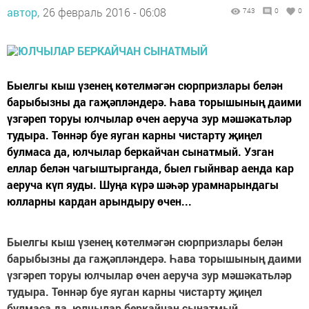
автор,
26 февраль 2016 - 06:08
743
0
0
Быелгы кыш үзенең көтелмәгән сюрпризлары белән
барыбызны да гаҗәпләндерә. Һава торышының даими
үзгәреп торуы юлчылар өчен аеруча зур мәшәкатьләр
тудыра. Төннәр буе яуган карны чистарту җиңел
булмаса да, юлчылар беркайчан сынатмый. Узган
еллар белән чагыштырганда, быел гыйнвар аенда кар
аеруча күп яуды. Шуңа күрә шәһәр урамнарындагы
юлларны кардан арындыру өчен...
Быелгы кыш үзенең көтелмәгән сюрпризлары белән
барыбызны да гаҗәпләндерә. Һава торышының даими
үзгәреп торуы юлчылар өчен аеруча зур мәшәкатьләр
тудыра. Төннәр буе яуган карны чистарту җиңел
булмаса да, юлчылар беркайчан сынатмый.