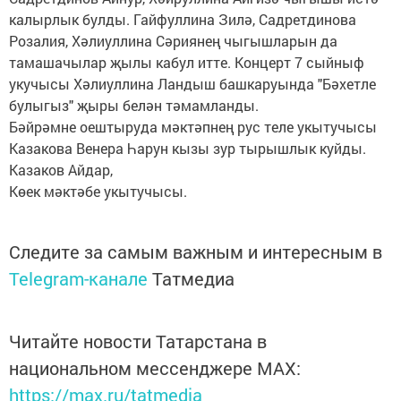
калырлык булды. Гайфуллина Зилә, Садретдинова
Розалия, Хәлиуллина Сәриянең чыгышларын да
тамашачылар җылы кабул итте. Концерт 7 сыйныф
укучысы Хәлиуллина Ландыш башкаруында "Бәхетле
булыгыз" җыры белән тәмамланды.
Бәйрәмне оештыруда мәктәпнең рус теле укытучысы
Казакова Венера Һарун кызы зур тырышлык куйды.
Казаков Айдар,
Көек мәктәбе укытучысы.
Следите за самым важным и интересным в
Telegram-канале
Татмедиа
Читайте новости Татарстана в
национальном мессенджере MАХ:
https://max.ru/tatmedia