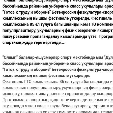
бассейнында районның унберенче класс укучылары ара
"Готов к труду и обороне" Бөтенроссия физкультура-спор
комплексының кышкы фестивале үткәрелде. Фестиваль
комплексына 85 ел тулуга багышланды һәм ГТО компле
популярлаштыру, укучыларның физик әзерлеген яхшырту
яшәү рәвешен пропагандалау кысаларында үтте. Прогр
спортның җиде төре кертелде:...
"Олимп" балалар-яшүсмерләр спорт мәктәбендә һәм "Дул
бассейнында районның унберенче класс укучылары ара
"Готов к труду и обороне" Бөтенроссия физкультура-спор
комплексының кышкы фестивале үткәрелде.
Фестиваль ГТО комплексына 85 ел тулуга багышланды 
комплексын популярлаштыру, укучыларның физик әзерл
яхшырту, сәламәт яшәү рәвешен пропагандалау кысалар
Программага спортның җиде төре кертелде: пневматик
ату, аркада яткан килеш гәүдә белән күтәрелү, турникта к
урыннан озынлыкка сикерү, гимнастик эскәмиядә тезлә