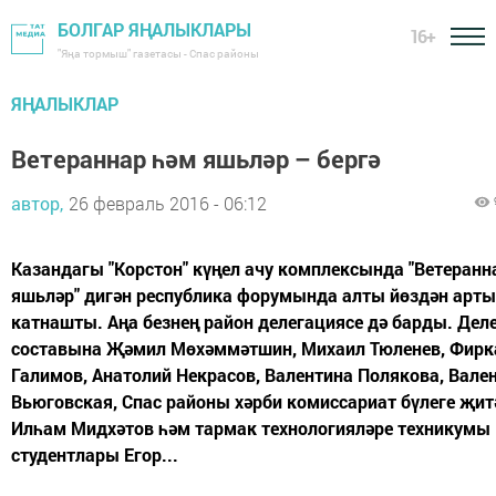
БОЛГАР ЯҢАЛЫКЛАРЫ
16+
"Яңа тормыш" газетасы - Спас районы
ЯҢАЛЫКЛАР
Ветераннар һәм яшьләр – бергә
автор,
26 февраль 2016 - 06:12
Казандагы "Корстон" күңел ачу комплексында "Ветеранн
яшьләр" дигән республика форумында алты йөздән арты
катнашты. Аңа безнең район делегациясе дә барды. Дел
составына Җәмил Мөхәммәтшин, Михаил Тюленев, Фирк
Галимов, Анатолий Некрасов, Валентина Полякова, Вале
Вьюговская, Спас районы хәрби комиссариат бүлеге җит
Илһам Мидхәтов һәм тармак технологияләре техникумы
студентлары Егор...