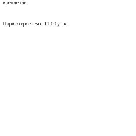
креплений.
Парк откроется с 11.00 утра.
Следите за самым важным и интересным в
Telegram-канале
Татмедиа
Читайте новости Татарстана в
национальном мессенджере MАХ:
https://max.ru/tatmedia
Подписывайтесь на нас в соцсетях:
ВКонтакте
Одноклассники
Telegram