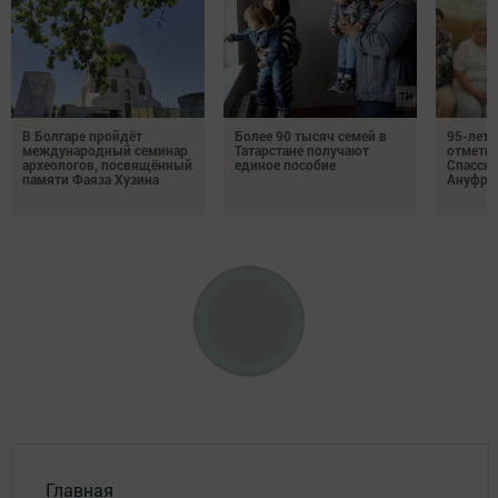
В Болгаре пройдёт
Более 90 тысяч семей в
95-лет
международный семинар
Татарстане получают
отмети
археологов, посвящённый
единое пособие
Спасско
памяти Фаяза Хузина
Ануфри
Главная