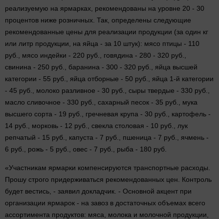
реализуемую на ярмарках, рекомендованы на уровне 20 - 30
процентов ниже розничных. Так, определены следующие
рекомендованные цены для реализации продукции (за один кг
или литр продукции, на яйца - за 10 штук): мясо птицы - 110
руб., мясо индейки - 220 руб., говядина - 280 - 320 руб.,
свинина - 250 руб., баранина - 300 - 320 руб., яйца высшей
категории - 55 руб., яйца отборные - 50 руб., яйца 1-й категории
- 45 руб., молоко разливное - 30 руб., сыры твердые - 330 руб.,
масло сливочное - 330 руб., сахарный песок - 35 руб., мука
высшего сорта - 19 руб., гречневая крупа - 30 руб., картофель -
14 руб., морковь - 12 руб., свекла столовая - 10 руб., лук
репчатый - 15 руб., капуста - 7 руб., пшеница - 7 руб., ячмень -
6 руб., рожь - 5 руб., овес - 7 руб., рыба - 180 руб.
«Участникам ярмарки компенсируются транспортные расходы.
Прошу строго придерживаться рекомендованных цен. Контроль
будет вестись, - заявил докладчик. - Основной акцент при
организации ярмарок - на завоз в достаточных объемах всего
ассортимента продуктов: мяса, молока и молочной продукции,