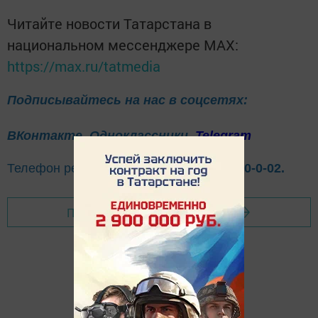
Читайте новости Татарстана в
национальном мессенджере MАХ:
https://max.ru/tatmedia
Подписывайтесь на нас в соцсетях:
ВКонтакте
Одноклассники
Telegram
Телефон рекламного отдела
8(843)47-30-0-02.
Перейти на страницу новости