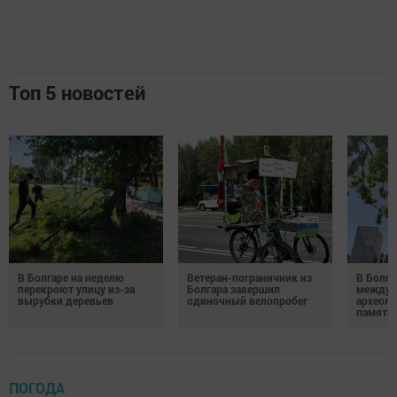
Топ 5 новостей
В Болгаре на неделю
Ветеран-пограничник из
В Болга
перекроют улицу из-за
Болгара завершил
междун
вырубки деревьев
одиночный велопробег
археол
памяти 
ПОГОДА