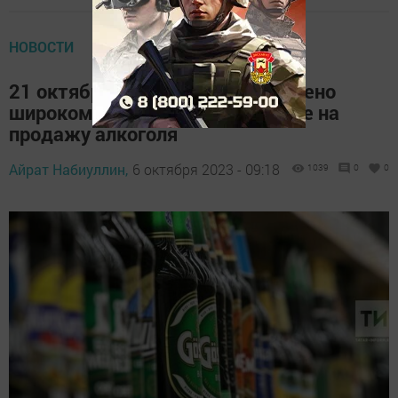
НОВОСТИ
21 октября в Казани будет введено
широкомасштабное ограничение на
продажу алкоголя
Айрат Набиуллин,
6 октября 2023 - 09:18
1039
0
0