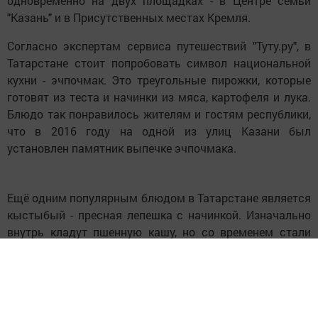
одновременно на двух площадках - в Центре семьи
"Казань" и в Присутственных местах Кремля.
Согласно экспертам сервиса путешествий "Туту.ру", в
Татарстане стоит попробовать символ национальной
кухни - эчпочмак. Это треугольные пирожки, которые
готовят из теста и начинки из мяса, картофеля и лука.
Блюдо так понравилось жителям и гостям республики,
что в 2016 году на одной из улиц Казани был
установлен памятник выпечке эчпочмака.
Ещё одним популярным блюдом в Татарстане является
кыстыбый - пресная лепешка с начинкой. Изначально
внутрь кладут пшенную кашу, но со временем стали
предлагать вариант с картошкой. Сегодня можно найти
кыстыбый с различными оригинальными начинками,
такими как утка, сёмга или творог.
Кроме того, в Казани стоит попробовать местный плов.