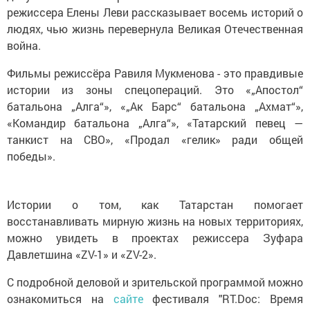
режиссера Елены Леви рассказывает восемь историй о
людях, чью жизнь перевернула Великая Отечественная
война.
Фильмы режиссёра Равиля Мукменова - это правдивые
истории из зоны спецопераций. Это «„Апостол“
батальона „Алга“», «„Ак Барс“ батальона „Ахмат“»,
«Командир батальона „Алга“», «Татарский певец —
танкист на СВО», «Продал «гелик» ради общей
победы».
Истории о том, как Татарстан помогает
восстанавливать мирную жизнь на новых территориях,
можно увидеть в проектах режиссера Зуфара
Давлетшина «ZV-1» и «ZV-2».
С подробной деловой и зрительской программой можно
ознакомиться на
сайте
фестиваля "RT.Doc: Время