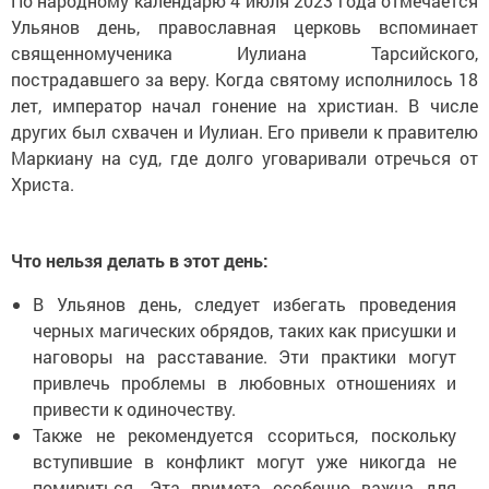
По народному календарю 4 июля 2023 года отмечается
Ульянов день, православная церковь вспоминает
священномученика Иулиана Тарсийского,
пострадавшего за веру. Когда святому исполнилось 18
лет, император начал гонение на христиан. В числе
других был схвачен и Иулиан. Его привели к правителю
Маркиану на суд, где долго уговаривали отречься от
Христа.
Что нельзя делать в этот день:
В Ульянов день, следует избегать проведения
черных магических обрядов, таких как присушки и
наговоры на расставание. Эти практики могут
привлечь проблемы в любовных отношениях и
привести к одиночеству.
Также не рекомендуется ссориться, поскольку
вступившие в конфликт могут уже никогда не
помириться. Эта примета особенно важна для