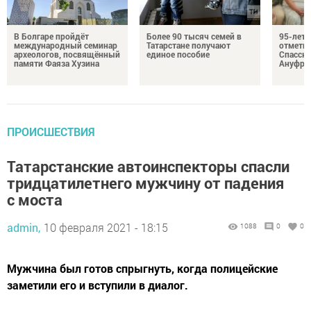
В Болгаре пройдёт
Более 90 тысяч семей в
95-лет
международный семинар
Татарстане получают
отмети
археологов, посвящённый
единое пособие
Спасско
памяти Фаяза Хузина
Ануфри
ПРОИСШЕСТВИЯ
Татарстанские автоинспекторы спасли
тридцатилетнего мужчину от падения
с моста
admin,
10 февраля 2021 - 18:15
1088
0
0
Мужчина был готов спрыгнуть, когда полицейские
заметили его и вступили в диалог.