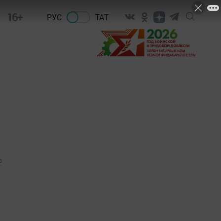
16+
РУС
ТАТ
0