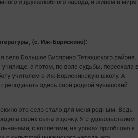
много и дружелюбного народа, и живём в мире
тературы, (с. Иж-Борискино):
я село Большое Бисярино Тетюшского района.
 училище, а потом, по воле судьбы, переехала 
боту учителем в Иж-Борискинскую школу. А
а преподавать здесь свой родной чувашский
искино это село стало для меня родным. Ведь
одила своих сына и дочку. Я с удовольствием
льчанами, с коллегами, на уроках приобщаю к
х с культурой чувашского народа, его