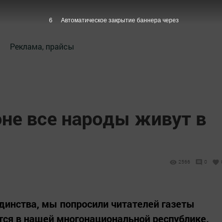
5
Автоматическое закрытие баннера через
Реклама, прайсы
оне все народы живут в
2566
0
динства, мы попросили читателей газеты
ётся в нашей многонациональной республике.