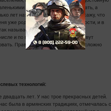
маленькими детьми пришлось переехать, а
ко лет назад я был на родине, не скажу, что
ня уже родным Татарстане, в частности, и в
 так называемой остроты в сфере
числе и по вероисповеданию. Все живут
овать. Правда, к климату до сих пор сложно
слевых технологий:
 двадцать лет. У нас трое прекрасных детей.
 нас была в армянских традициях, отмечалась 