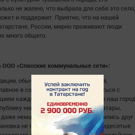
ько не жалею, что выбрала для себя это село
ожет и поддержит. Приятно, что на нашей
Татарстане, России, мирно проживают люди
их много общего.
а ООО «Спасские коммунальные сети»:
иции, обычаи, имеет свои верования,
лавное в совместной жизни — научиться с
циям каждого народа. До переезда в наш горо
публику населяли узбеки, русские, татары,
даже немцы, корейцы… И все относились друг
становка не поменялась. Уже в восьмидесятые
населения, невозможно было найти достойную