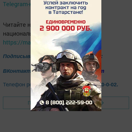
Telegram-канале
Татмедиа
Читайте новости Татарстана в
национальном мессенджере MАХ:
https://max.ru/tatmedia
Подписывайтесь на нас в соцсетях:
ВКонтакте
Одноклассники
Telegram
Телефон рекламного отдела
8(843)47-30-0-02.
Перейти на страницу новости