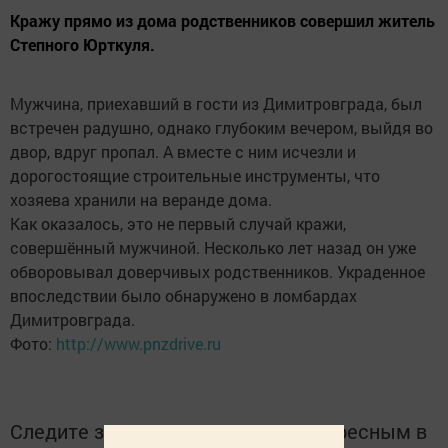
Кражу прямо из дома родственников совершил житель
Степного Юрткуля.
Мужчина, приехавший в гости из Димитровграда, был
встречен радушно, однако глубоким вечером, выйдя во
двор, вдруг пропал. А вместе с ним исчезли и
дорогостоящие строительные инструменты, что
хозяева хранили на веранде дома.
Как оказалось, это не первый случай кражи,
совершённый мужчиной. Несколько лет назад он уже
обворовывал доверчивых родственников. Украденное
впоследствии было обнаружено в ломбардах
Димитровграда.
Фото:
http://www.pnzdrive.ru
Следите за самым важным и интересным в