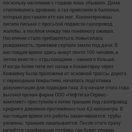
поскольку население с годами лишь убывало. Дома
отапливались дровами, а газ привозили в баллонах,
которые доставали кто как мог. Коминтерновцы
писали письма с просьбой подвести газопровод,
жалобы, а посёлок между тем понемногу оживал.
Население стало прибавляться, повысилась
рождаемость, приезжие скупали земли под дачи. В
настоящее время здесь живут почти 100 человек, а
летом вместе с отдыхающими -- намного больше.
И когда более пяти лет назад к Коминтерну через
Кожаевку была проложена от основной трассы дорога
с переходным покрытием, началась подготовка
документации для подводки газа. А в начале этого года
высокогорская фирма ООО «Нефтегаз-Сервис-
комплект» приступила к копке траншеи под газопровод
среднего давления протяжённостью 4,2 километра. В
настоящее время эти работы заканчиваются: трубы
уложены, траншея закапывается. После этого сразу
начнётся газификация посёлка, где будет уложен