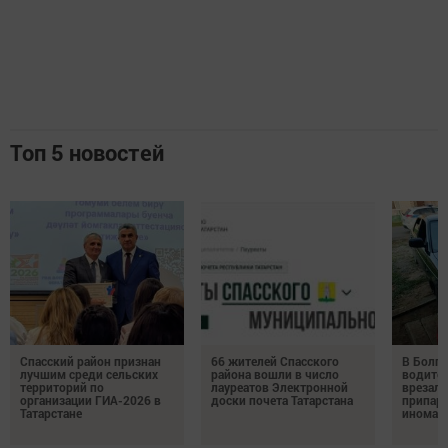
Топ 5 новостей
Спасский район признан
66 жителей Спасского
В Болга
лучшим среди сельских
района вошли в число
водител
территорий по
лауреатов Электронной
врезалс
организации ГИА-2026 в
доски почета Татарстана
припар
Татарстане
иномар