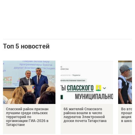
Топ 5 новостей
Спасский район признан
66 жителей Спасского
Во втор
лучшим среди сельских
района вошли в число
прошла
территорий по
лауреатов Электронной
акция «
организации ГИА-2026 в
доски почета Татарстана
в школ
Татарстане