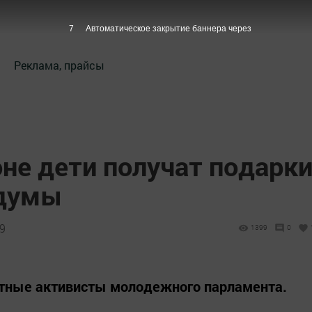
6
Автоматическое закрытие баннера через
Реклама, прайсы
не дети получат подарк
сдумы
39
1399
0
стные активисты молодежного парламента.