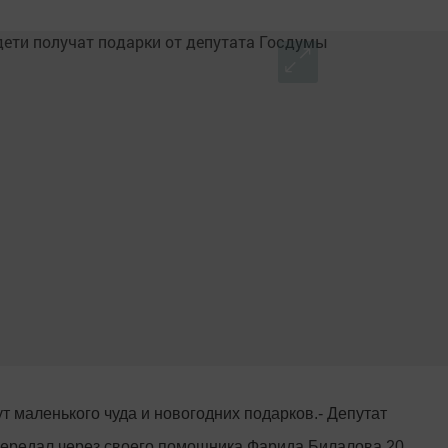
т маленького чуда и новогодних подарков.- Депутат
ередал через своего помощника Фарида Билалова 20