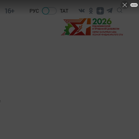
16+
РУС
ТАТ
и
1