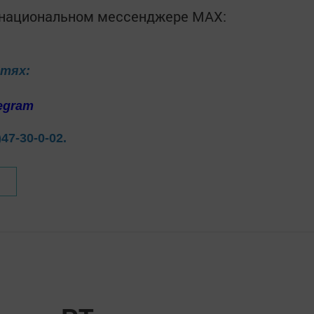
в национальном мессенджере MАХ:
етях:
egram
)47-30-0-02.