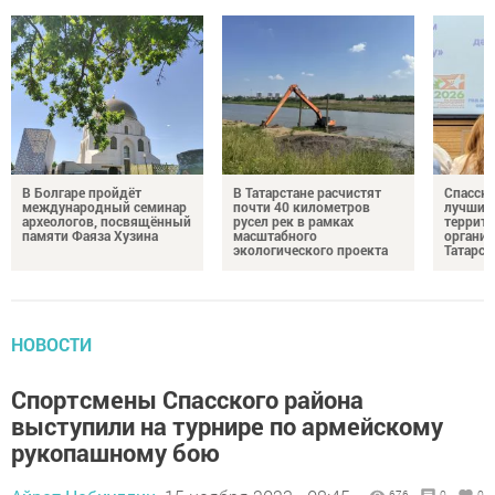
В Болгаре пройдёт
В Татарстане расчистят
Спасски
международный семинар
почти 40 километров
лучшим 
археологов, посвящённый
русел рек в рамках
террито
памяти Фаяза Хузина
масштабного
организ
экологического проекта
Татарст
НОВОСТИ
Спортсмены Спасского района
выступили на турнире по армейскому
рукопашному бою
676
0
0