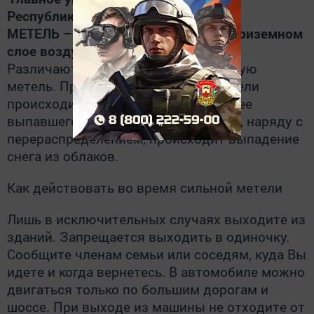
Республике Татарстан рекомендует:
МЕТЕЛЬ – перенос снега ветром в приземном
слое воздуха.
Различают поземок, низовую и общую
метель. При поземке и низовой метели
происходит перераспределение ранее
выпавшего снега, при общей метели, наряду с
перераспределением, происходит выпадение
снега из облаков.
Как действовать во время сильной метели
Лишь в исключительных случаях выходите из
зданий. Запрещается выходить в одиночку.
Сообщите членам семьи или соседям, куда Вы
идете и когда вернетесь. В автомобиле можно
двигаться только по большим дорогам и
шоссе. При выходе из машины не отходите от