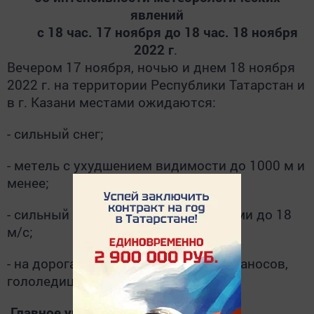
явлений
с 18 час. 17 ноября до 18 час. 18 ноября
2022 г
.
Вечером 17 ноября, ночью и днем 18 ноября
2022 г. на территории Республики Татарстан и
в г. Казани местами ожидаются:
- сильный снег;
- метель с ухудшением видимости до 1000 м и
менее;
- сильный восточный ветер порывами до 18
м/с;
- на дорогах образование снежных заносов,
гололедица.
Главное управление МЧС России по