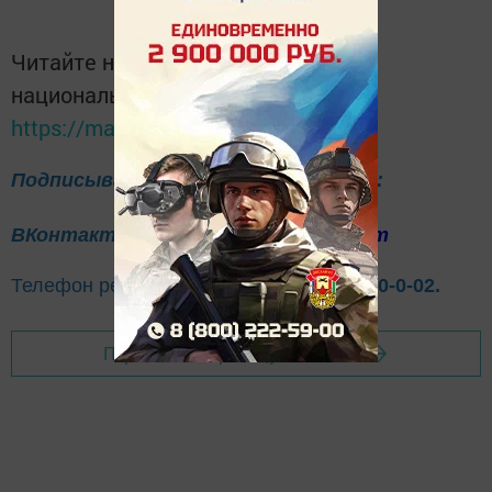
Читайте новости Татарстана в
национальном мессенджере MАХ:
https://max.ru/tatmedia
Подписывайтесь на нас в соцсетях:
ВКонтакте
Одноклассники
Telegram
Телефон рекламного отдела
8(843)47-30-0-02.
Перейти на страницу новости