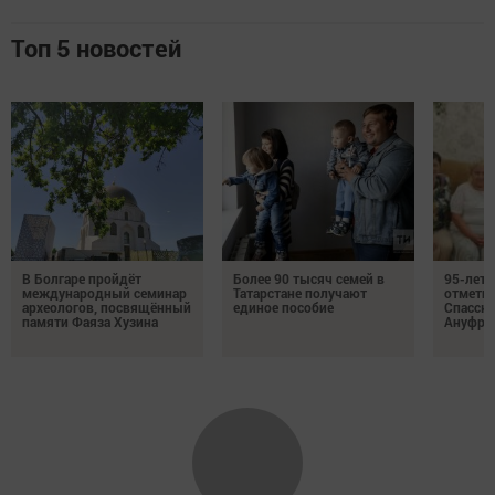
Топ 5 новостей
В Болгаре пройдёт
Более 90 тысяч семей в
95-лет
международный семинар
Татарстане получают
отмети
археологов, посвящённый
единое пособие
Спасско
памяти Фаяза Хузина
Ануфри