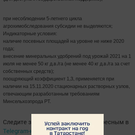
при несоблюдении 5-летнего цикла
агрохимобследования субсидии не выделяются;
Индикаторные условия:
наличие посевных площадей на уровне не ниже 2020
года;
внесение минеральных удобрений под урожай 2021 на 1
июля не менее 50 кг д.в./га (не менее 40 кг д.в./га за счет
собственных средств);
поощряющий коэффициент 1,3, применяется при
наличии на 15.11.2020 стационарных растворных узлов,
отвечающим разработанным требованиям
Минсельхозпрода РТ.
Следите за самым важным и интересным в
Telegram-канале
Татмедиа